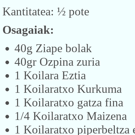
Kantitatea: ½ pote
Osagaiak:
40g Ziape bolak
40gr Ozpina zuria
1 Koilara Eztia
1 Koilaratxo Kurkuma
1 Koilaratxo gatza fina
1/4 Koilaratxo Maizena
1 Koilaratxo piperbeltza