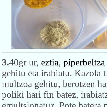
3.
40gr ur,
eztia
,
piperbeltza
gehitu eta irabiatu. Kazola t
multzoa gehitu, berotzen h
poliki hari fin batez, irabia
emultsionatuz.
Pote batera 