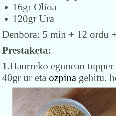
16gr Olioa
120gr Ura
Denbora: 5 min + 12 ordu 
Prestaketa:
1.
Haurreko egunean tupper
40gr ur eta
ozpina
gehitu, h