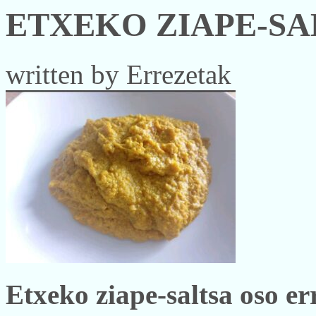
ETXEKO ZIAPE-SA
written by Errezetak
Etxeko ziape-saltsa oso er