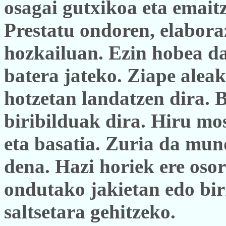
osagai gutxikoa eta emait
Prestatu ondoren, elaboraz
hozkailuan. Ezin hobea da
batera jateko. Ziape aleak
hotzetan landatzen dira. B
biribilduak dira. Hiru mo
eta basatia. Zuria da mun
dena. Hazi horiek ere osor
ondutako jakietan edo bir
saltsetara gehitzeko.