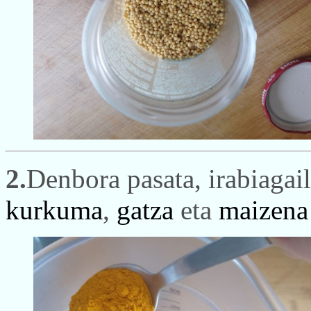
2.
Denbora pasata, irabiagail
kurkuma
,
gatza
eta
maizena