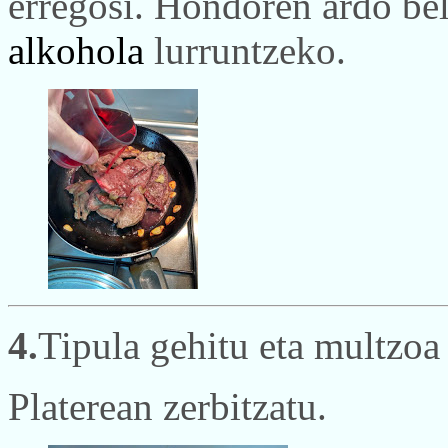
erregosi. Hondoren ardo bel
alkohola
lurruntzeko.
4.
Tipula gehitu eta multzoa 
Platerean zerbitzatu.