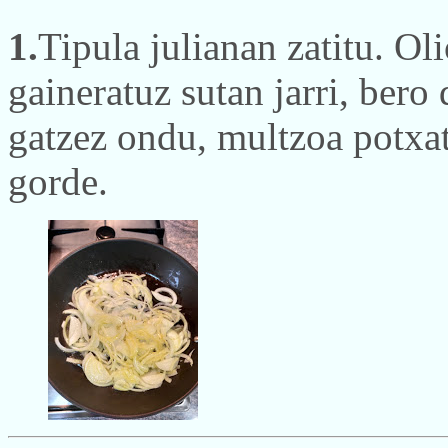
1.
Tipula julianan zatitu. Ol
gaineratuz sutan jarri, ber
gatzez ondu, multzoa potxat
gorde.