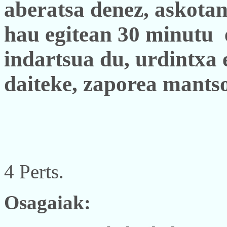
aberatsa denez, askotan
hau egitean 30 minutu
indartsua du, urdintxa 
daiteke, zaporea mants
4 Perts.
Osagaiak: