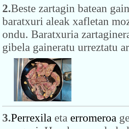
2.
Beste zartagin batean gain
baratxuri aleak xafletan mo
ondu. Baratxuria zartaginer
gibela gaineratu urreztatu ar
3.
Perrexila
eta
erromeroa
ge