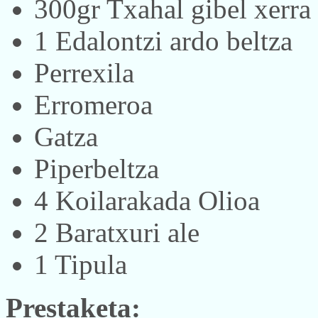
300gr Txahal gibel xerra
1 Edalontzi ardo beltza
Perrexila
Erromeroa
Gatza
Piperbeltza
4 Koilarakada Olioa
2 Baratxuri ale
1 Tipula
Prestaketa: