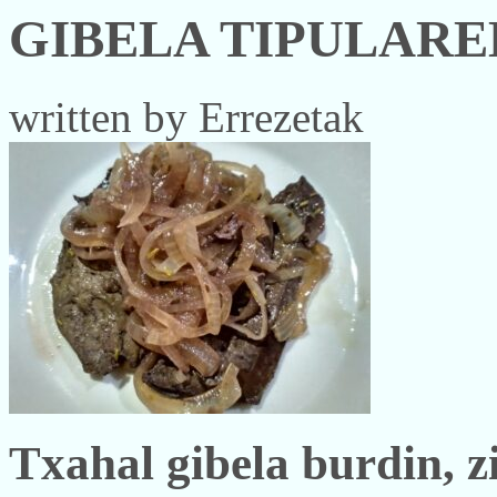
GIBELA TIPULARE
written by Errezetak
Txahal gibela burdin, z