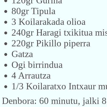
120gr Gurina
80gr Tipula
3 Koilarakada olioa
240gr Haragi txikitua mi
220gr Pikillo piperra
Gatza
Ogi birrindua
4 Arrautza
1/3 Koilaratxo Intxaur m
Denbora: 60 minutu, jalki 8