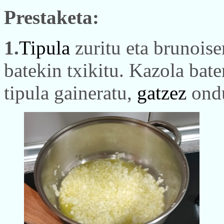
Prestaketa:
1.
Tipula
zuritu eta brunoise
batekin txikitu. Kazola bat
tipula gaineratu,
gatzez
ondu