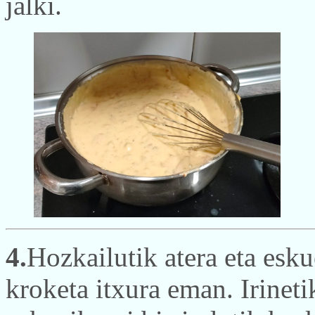
jalki.
4.
Hozkailutik atera eta esku
kroketa itxura eman. Irineti