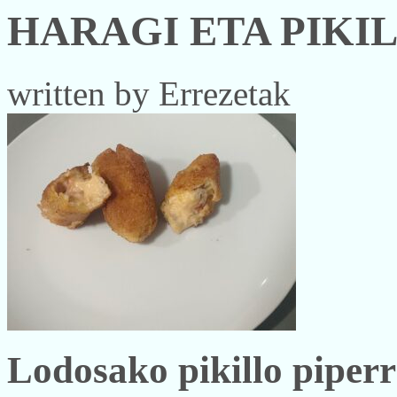
HARAGI ETA PIKI
written by Errezetak
Lodosako pikillo piperr