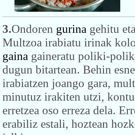
3.
Ondoren
gurina
gehitu eta
Multzoa irabiatu irinak kolo
gaina
gaineratu poliki-polik
dugun bitartean. Behin esn
irabiatzen joango gara, mult
minutuz irakiten utzi, kontu
erretzea oso erreza dela. Err
erabiliz estali, hoztean hoz