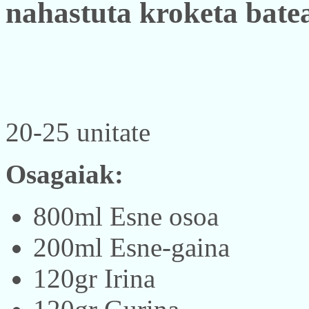
nahastuta kroketa batea
20-25 unitate
Osagaiak:
800ml Esne osoa
200ml Esne-gaina
120gr Irina