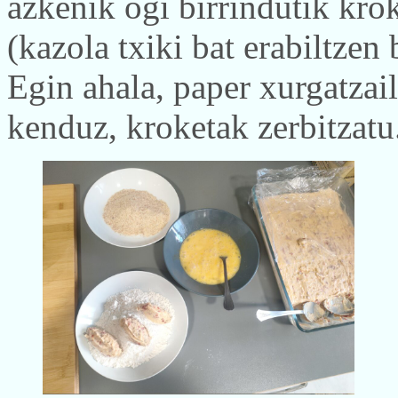
azkenik ogi birrindutik krok
(kazola txiki bat erabiltzen
Egin ahala, paper xurgatzail
kenduz, kroketak zerbitzatu