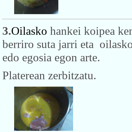
3.
Oilasko
hankei koipea ken
berriro suta jarri eta oilas
edo egosia egon arte.
Platerean zerbitzatu.