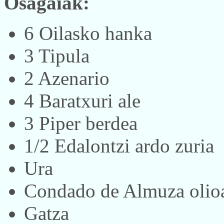
Osagaiak:
6 Oilasko hanka
3 Tipula
2 Azenario
4 Baratxuri ale
3 Piper berdea
1/2 Edalontzi ardo zuria
Ura
Condado de Almuza olio
Gatza