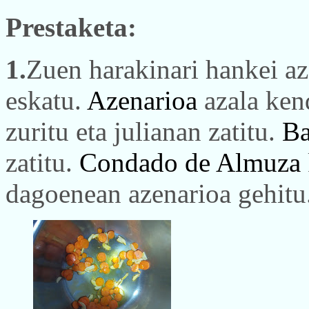
Prestaketa:
1.
Zuen harakinari hankei aza
eskatu.
Azenarioa
azala kend
zuritu eta julianan zatitu.
Ba
zatitu.
Condado de Almuza
dagoenean azenarioa gehitu