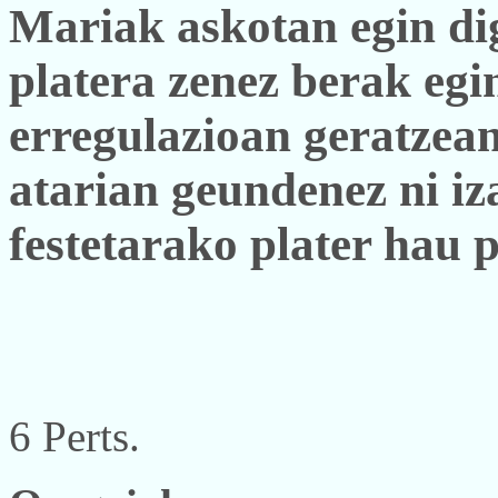
Mariak askotan egin di
platera zenez berak egi
erregulazioan geratzea
atarian geundenez ni iz
festetarako plater hau 
6 Perts.