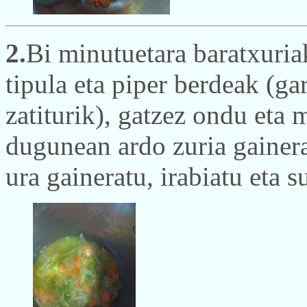
2.
Bi minutuetara baratxuria
tipula eta piper berdeak (ga
zatiturik), gatzez ondu eta 
dugunean ardo zuria gainera
ura gaineratu, irabiatu eta s