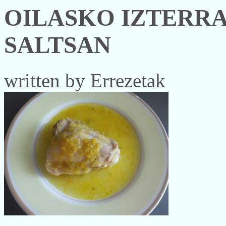
OILASKO IZTERR
SALTSAN
written by Errezetak