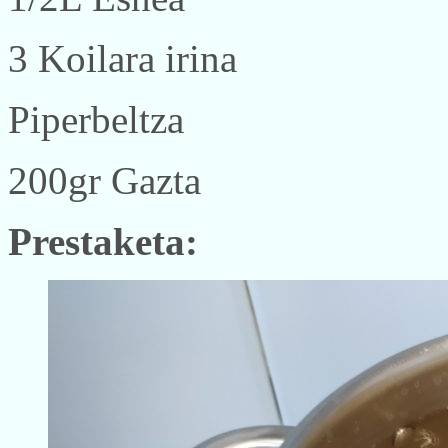
3 Koilara irina
Piperbeltza
200gr Gazta
Prestaketa: