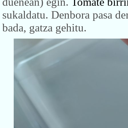
duenean) egin.
Tomate birr
sukaldatu. Denbora pasa den
bada, gatza gehitu.