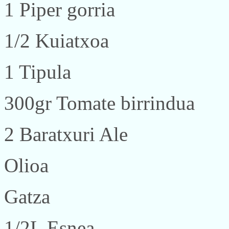
1 Piper gorria
1/2 Kuiatxoa
1 Tipula
300gr Tomate birrindua
2 Baratxuri Ale
Olioa
Gatza
1/2L Esnea