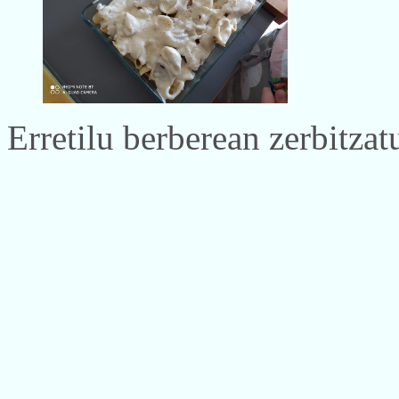
Erretilu berberean zerbitzat