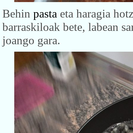
Behin
pasta
eta haragia hot
barraskiloak bete, labean sa
joango gara.