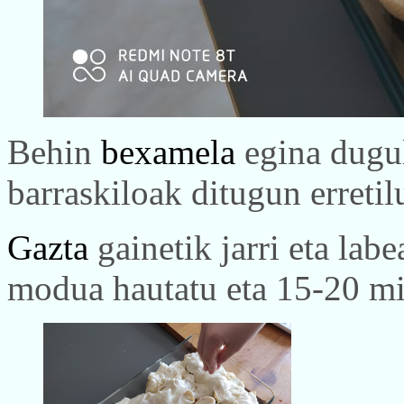
Behin
bexamela
egina dugul
barraskiloak ditugun erretil
Gazta
gainetik jarri eta lab
modua hautatu eta 15-20 mi