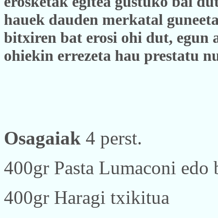
erosketak egitea gustuko bai du
hauek dauden merkatal guneetar
bitxiren bat erosi ohi dut, egun 
ohiekin errezeta hau prestatu n
Osagaiak
4 perst.
400gr Pasta Lumaconi edo b
400gr Haragi txikitua