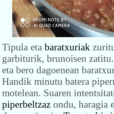
Tipula eta
baratxuriak
zurit
garbiturik, brunoisen zatitu
eta bero dagoenean baratxuri
Handik minutu batera piper
motelean. Suaren intentsitat
piperbeltzaz
ondu, haragia e