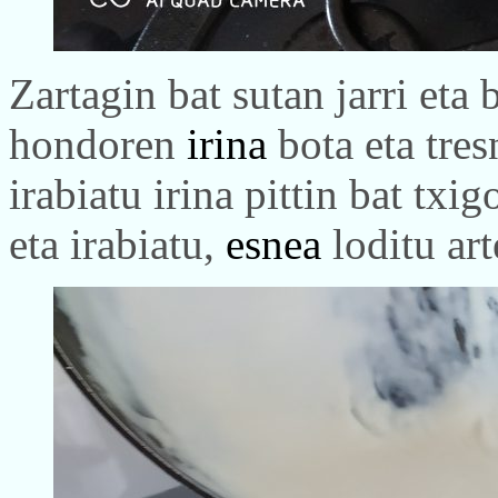
Zartagin bat sutan jarri et
hondoren
irina
bota eta tres
irabiatu irina pittin bat txi
eta irabiatu,
esnea
loditu art