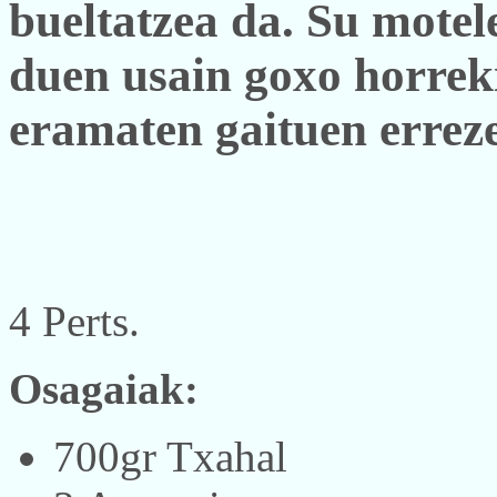
bueltatzea da. Su motel
duen usain goxo horrek
eramaten gaituen erreze
4 Perts.
Osagaiak:
700gr Txahal