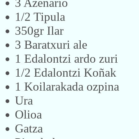
3 Azenario
1/2 Tipula
350gr Ilar
3 Baratxuri ale
1 Edalontzi ardo zuri
1/2 Edalontzi Koñak
1 Koilarakada ozpina
Ura
Olioa
Gatza