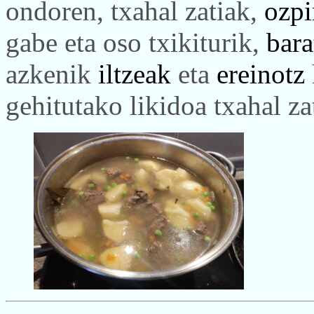
ondoren, txahal zatiak,
ozpi
gabe eta oso txikiturik,
bara
azkenik
iltzeak
eta
ereinotz
gehitutako likidoa txahal zat