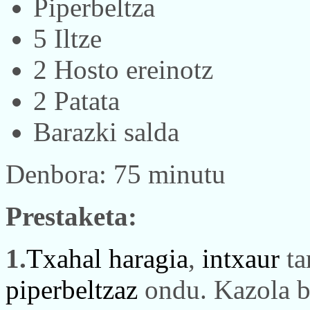
Piperbeltza
5 Iltze
2 Hosto ereinotz
2 Patata
Barazki salda
Denbora: 75 minutu
Prestaketa:
1.
Txahal haragia
,
intxaur
ta
piperbeltzaz
ondu. Kazola b