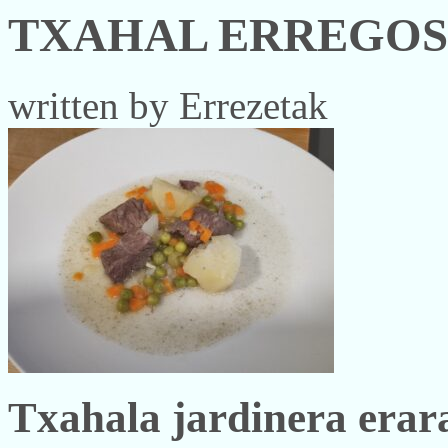
TXAHAL ERREGOS
written by Errezetak
Txahala jardinera erar