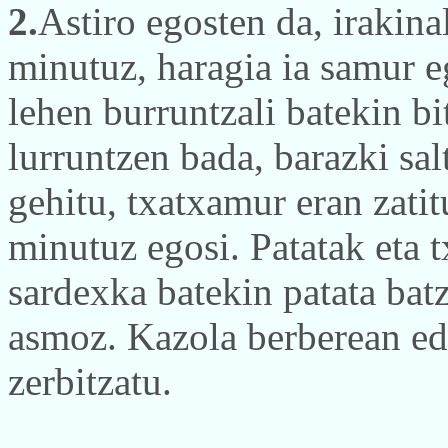
2.
Astiro egosten da, irakina
minutuz, haragia ia samur eg
lehen burruntzali batekin bi
lurruntzen bada, barazki salt
gehitu, txatxamur eran zatit
minutuz egosi. Patatak eta 
sardexka batekin patata bat
asmoz. Kazola berberean edo
zerbitzatu.