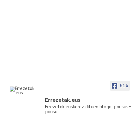
614
Errezetak.eus
Errezetak euskaraz dituen bloga, pausus-
pausu.