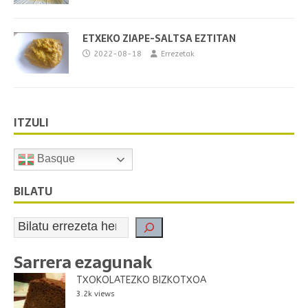
ETXEKO ZIAPE-SALTSA EZTITAN
2022-08-18
Errezetak
ITZULI
Basque
BILATU
Sarrera ezagunak
TXOKOLATEZKO BIZKOTXOA
3.2k views