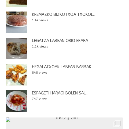
KREMAZKO BIZKOTXOA TXOKOL...
1.4k views
LEGATZA LABEAN ORIO ERARA
1.1k views
HEGALATXOAK LABEAN BARBAK...
848 views
ESPAGETI HARAGI BOLEN SAL...
747 views