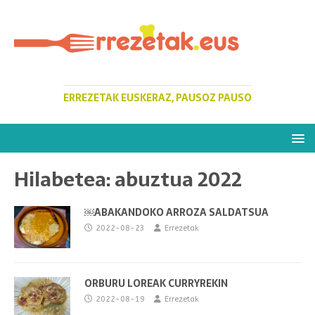
ERREZETAK EUSKERAZ, PAUSOZ PAUSO
Hilabetea:
abuztua 2022
￼ABAKANDOKO ARROZA SALDATSUA
2022-08-23
Errezetak
ORBURU LOREAK CURRYREKIN
2022-08-19
Errezetak