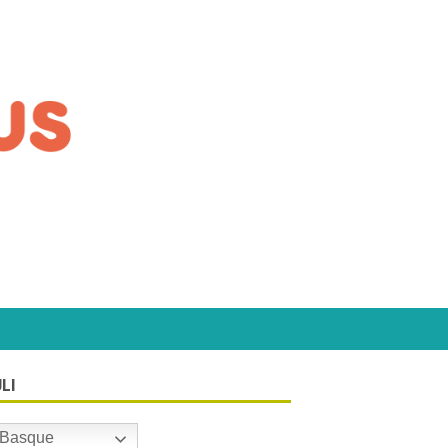
LI
Basque