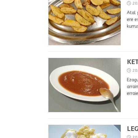
20
Atal 
ere e
kurru
KE
20
Ezagu
arrai
errai
LEG
20