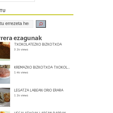
ATU
rrera ezagunak
TXOKOLATEZKO BIZKOTXOA
3.1k views
KREMAZKO BIZKOTXOA TXOKOL...
1.4k views
LEGATZA LABEAN ORIO ERARA
1.1k views