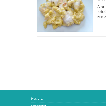
Arrai
daite
burua
Hasiera
Kategoriak