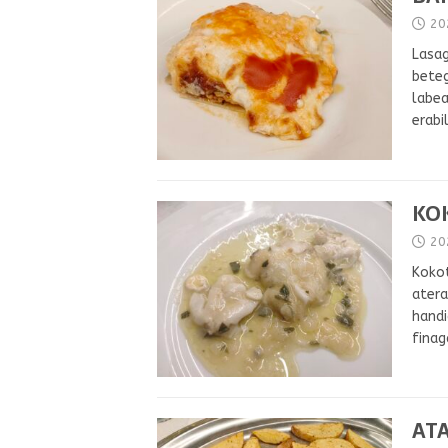
20
Lasag
beteg
labea
erabi
KO
20
Kokot
atera
handi
finag
ATA