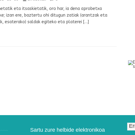
netatik eta itsaskietatik, oro har, ia dena aprobetxa
ke; izan ere, baztertu ohi ditugun zatiak (arantzak eta
k, esaterako) saldak egiteko eta platerei
[…]
Sartu zure helbide elektronikoa