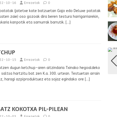
22-10-16
Errezetak
0
patatak (jatetxe kate batzuetan Gajo edo Deluxe patatak
saten zaie) oso gozoak dira beren testura harrigarriarekin,
skaria kanpotik eta samurrak barrutik.
[…]
TCHUP
22-10-15
Errezetak
0
tzen dugun ketchup-aren aitzindaria Txinako hegoaldeko
n saltsa hartzitu bat zen K.a. 300. urtean. Testuetan arrain
ez, haragi azpiproduktuez eta sojaz egindako ore
[…]
ATZ KOKOTXA PIL-PILEAN
22-10-03
Errezetak
0