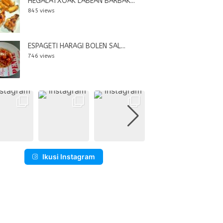
HEGALATXOAK LABEAN BARBAK...
845 views
ESPAGETI HARAGI BOLEN SAL...
746 views
Ikusi Instagram