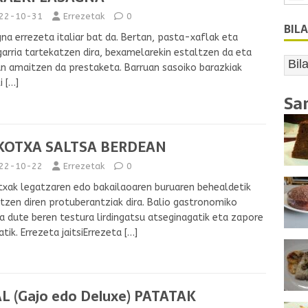
22-10-31
Errezetak
0
BIL
na errezeta italiar bat da. Bertan, pasta-xaflak eta
arria tartekatzen dira, bexamelarekin estaltzen da eta
n amaitzen da prestaketa. Barruan sasoiko barazkiak
li
[…]
Sa
KOTXA SALTSA BERDEAN
22-10-22
Errezetak
0
xak legatzaren edo bakailaoaren buruaren behealdetik
tzen diren protuberantziak dira. Balio gastronomiko
a dute beren testura lirdingatsu atseginagatik eta zapore
atik. Errezeta jaitsiErrezeta
[…]
L (Gajo edo Deluxe) PATATAK