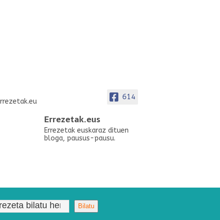
614
Errezetak.eus
Errezetak euskaraz dituen
bloga, pausus-pausu.
Bilatu