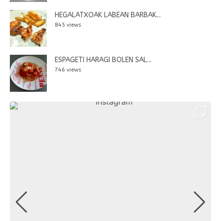
HEGALATXOAK LABEAN BARBAK...
845 views
ESPAGETI HARAGI BOLEN SAL...
746 views