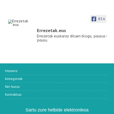
614
Errezetak.eus
Errezetak euskaraz dituen bloga, pausus-
pausu.
Hasiera
Kategoriak
Niri buruz
Kontaktua
Sartu zure helbide elektronikoa