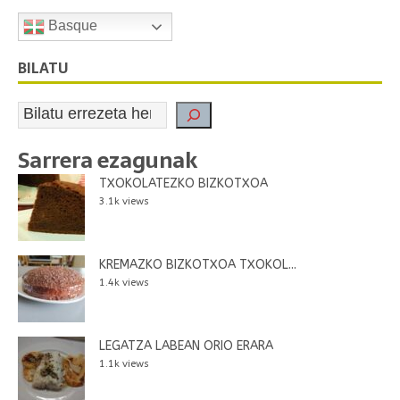
Basque
BILATU
Sarrera ezagunak
TXOKOLATEZKO BIZKOTXOA
3.1k views
KREMAZKO BIZKOTXOA TXOKOL...
1.4k views
LEGATZA LABEAN ORIO ERARA
1.1k views