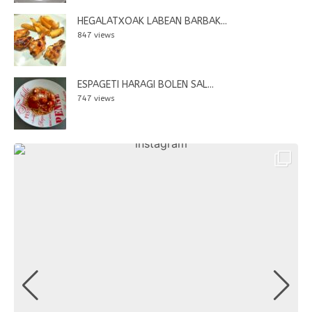
HEGALATXOAK LABEAN BARBAK...
847 views
ESPAGETI HARAGI BOLEN SAL...
747 views