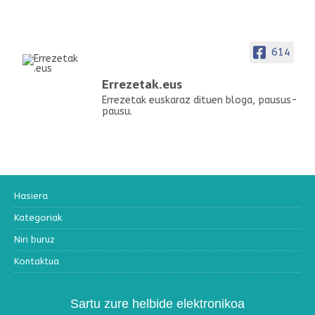
614
Errezetak.eus
Errezetak euskaraz dituen bloga, pausus-
pausu.
Hasiera
Kategoriak
Niri buruz
Kontaktua
Sartu zure helbide elektronikoa