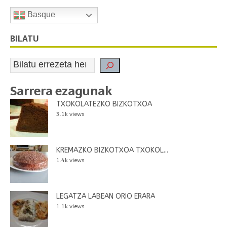
Basque
BILATU
Sarrera ezagunak
TXOKOLATEZKO BIZKOTXOA
3.1k views
KREMAZKO BIZKOTXOA TXOKOL...
1.4k views
LEGATZA LABEAN ORIO ERARA
1.1k views