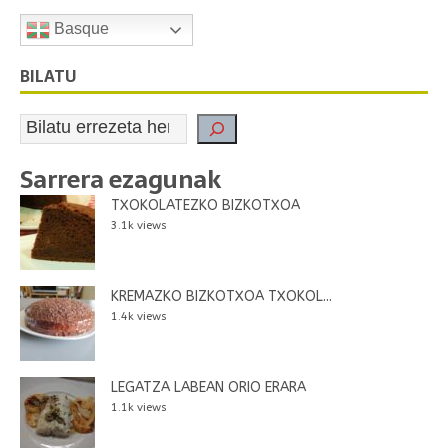
Basque
BILATU
Sarrera ezagunak
TXOKOLATEZKO BIZKOTXOA
3.1k views
KREMAZKO BIZKOTXOA TXOKOL...
1.4k views
LEGATZA LABEAN ORIO ERARA
1.1k views