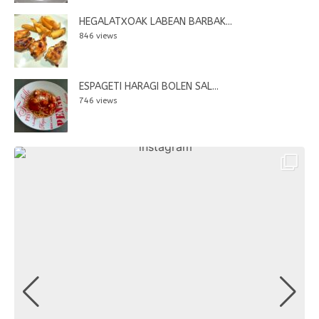
HEGALATXOAK LABEAN BARBAK...
846 views
ESPAGETI HARAGI BOLEN SAL...
746 views