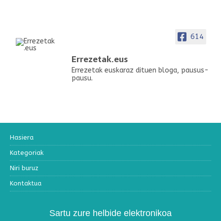
614
Errezetak.eus
Errezetak euskaraz dituen bloga, pausus-
pausu.
Hasiera
Kategoriak
Niri buruz
Kontaktua
Sartu zure helbide elektronikoa