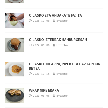
OILASKO ETA AHUAKATE FAJITA
2023-10-08
Errezetak
OILASKO IZTERRAK HANBURGESAN
2022-01-06
Errezetak
OILASKO BULARRA, PIPER ETA GAZTAREKIN
BETEA
2021-11-15
Errezetak
WRAP NIRE ERARA
2021-06-06
Errezetak