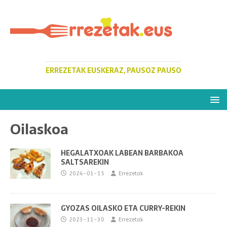
ERREZETAK EUSKERAZ, PAUSOZ PAUSO
Oilaskoa
HEGALATXOAK LABEAN BARBAKOA
SALTSAREKIN
2024-01-15
Errezetak
GYOZAS OILASKO ETA CURRY-REKIN
2023-11-30
Errezetak