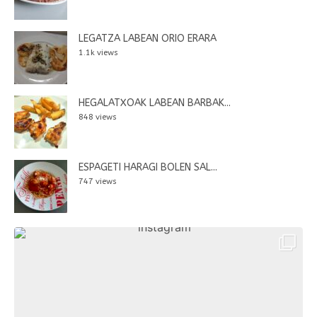
LEGATZA LABEAN ORIO ERARA
1.1k views
HEGALATXOAK LABEAN BARBAK...
848 views
ESPAGETI HARAGI BOLEN SAL...
747 views