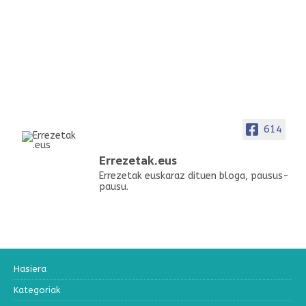
614
Errezetak.eus
Errezetak euskaraz dituen bloga, pausus-
pausu.
Hasiera
Kategoriak