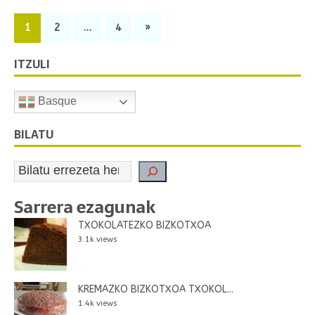
1
2
…
4
»
ITZULI
Basque
BILATU
Sarrera ezagunak
TXOKOLATEZKO BIZKOTXOA
3.1k views
KREMAZKO BIZKOTXOA TXOKOL...
1.4k views