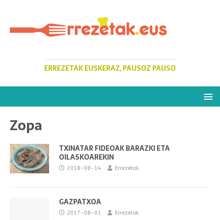
ERREZETAK EUSKERAZ, PAUSOZ PAUSO
Zopa
TXINATAR FIDEOAK BARAZKI ETA
OILASKOAREKIN
2018-08-14
Errezetak
GAZPATXOA
2017-08-01
Errezetak