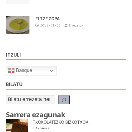
ELTZE ZOPA
2015-01-03
Errezetak
ITZULI
Basque
BILATU
Sarrera ezagunak
TXOKOLATEZKO BIZKOTXOA
3.1k views