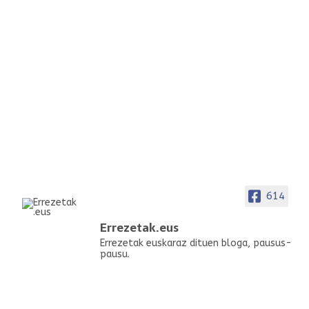
614
Errezetak.eus
Errezetak euskaraz dituen bloga, pausus-
pausu.