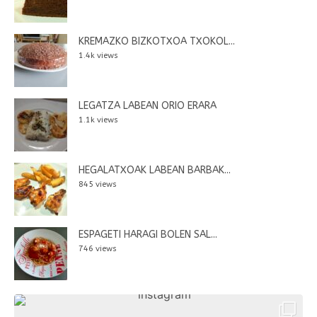
KREMAZKO BIZKOTXOA TXOKOL...
1.4k views
LEGATZA LABEAN ORIO ERARA
1.1k views
HEGALATXOAK LABEAN BARBAK...
845 views
ESPAGETI HARAGI BOLEN SAL...
746 views