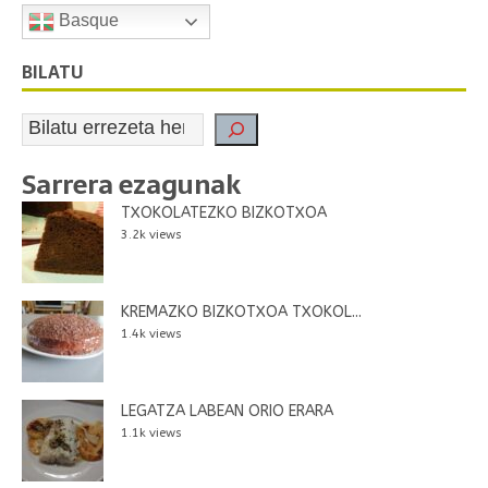
Basque
BILATU
Sarrera ezagunak
TXOKOLATEZKO BIZKOTXOA
3.2k views
KREMAZKO BIZKOTXOA TXOKOL...
1.4k views
LEGATZA LABEAN ORIO ERARA
1.1k views