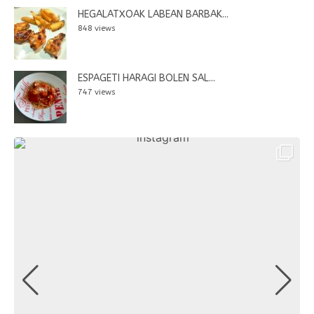
HEGALATXOAK LABEAN BARBAK...
848 views
ESPAGETI HARAGI BOLEN SAL...
747 views