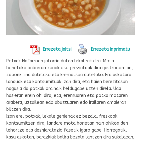
Errezeta jaitsi
Errezeta inprimatu
Potxak Nafarroan jatorria duten lekaleak dira. Mota
honetako babarrun zuriak oso preziatuak dira gastronomian,
zapore fina dutelako eta krematsua dutelako. Era askotara
landuak eta kontsumituak izan dira, eta haien berezitasun
nagusia da potxak oraindik heldugabe uzten direla. Uda
hasieran erein ohi dira, eta, eremuaren eta potxa motaren
arabera, uztailean edo abuztuaren edo irailaren amaieran
biltzen dira.
Izan ere, potxak, lekale gehienak ez bezala, freskoak
kontsumitzen dira, landare mota horietan hain ohikoa den
lehortze eta deshidratazio fasetik igaro gabe. Horregatik,
kasu askotan, barazkiak balira bezala lantzen dira sukaldean,