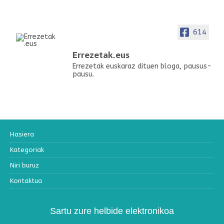
614
Errezetak.eus
Errezetak euskaraz dituen bloga, pausus-
pausu.
Hasiera
Kategoriak
Niri buruz
Kontaktua
Sartu zure helbide elektronikoa