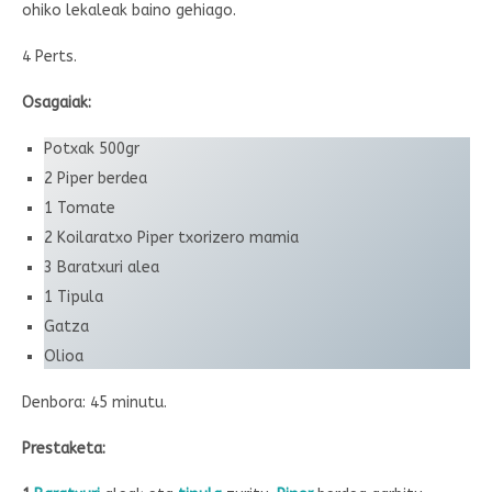
ohiko lekaleak baino gehiago.
4 Perts.
Osagaiak:
Potxak 500gr
2 Piper berdea
1 Tomate
2 Koilaratxo Piper txorizero mamia
3 Baratxuri alea
1 Tipula
Gatza
Olioa
Denbora: 45 minutu.
Prestaketa: