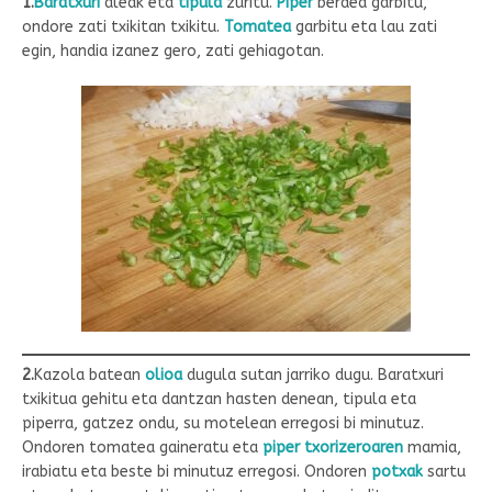
1.
Baratxuri
aleak eta
tipula
zuritu.
Piper
berdea garbitu,
ondore zati txikitan txikitu.
Tomatea
garbitu eta lau zati
egin, handia izanez gero, zati gehiagotan.
2.
Kazola batean
olioa
dugula sutan jarriko dugu. Baratxuri
txikitua gehitu eta dantzan hasten denean, tipula eta
piperra, gatzez ondu, su motelean erregosi bi minutuz.
Ondoren tomatea gaineratu eta
piper txorizeroaren
mamia,
irabiatu eta beste bi minutuz erregosi. Ondoren
potxak
sartu