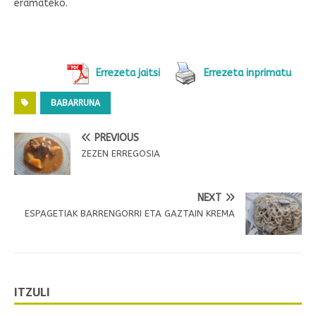
eramateko.
Errezeta jaitsi
Errezeta inprimatu
BABARRUNA
PREVIOUS
ZEZEN ERREGOSIA
NEXT
ESPAGETIAK BARRENGORRI ETA GAZTAIN KREMA
ITZULI