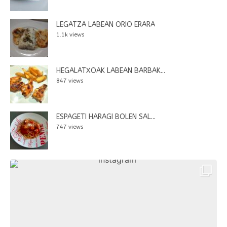
LEGATZA LABEAN ORIO ERARA
1.1k views
HEGALATXOAK LABEAN BARBAK...
847 views
ESPAGETI HARAGI BOLEN SAL...
747 views