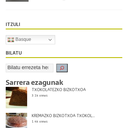
ITZULI
Basque
BILATU
Sarrera ezagunak
TXOKOLATEZKO BIZKOTXOA
3.1k views
KREMAZKO BIZKOTXOA TXOKOL...
1.4k views