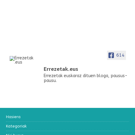
614
Errezetak.eus
Errezetak euskaraz dituen bloga, pausus-
pausu.
Hasiera
Kategoriak