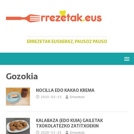
ERREZETAK EUSKERAZ, PAUSOZ PAUSO
Gozokia
NOCILLA EDO KAKAO KREMA
2023-02-15
Errezetak
KALABAZA (EDO KUIA) GAILETAK
TXOKOLATEZKO ZATITXOEKIN
2020-11-21
Errezetak