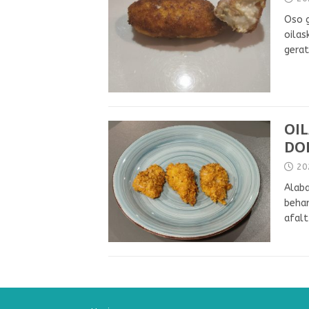
Oso g
oilas
gerat
OI
DO
20
Alaba
behar
afalt