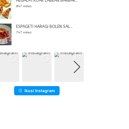
HEGALATXOAK LABEAN BARBAK...
847 views
ESPAGETI HARAGI BOLEN SAL...
747 views
Ikusi Instagram