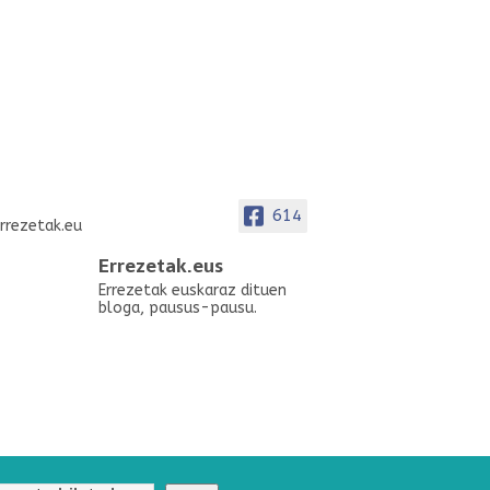
614
Errezetak.eus
Errezetak euskaraz dituen
bloga, pausus-pausu.