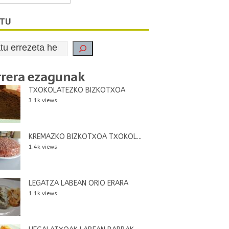
ATU
rrera ezagunak
TXOKOLATEZKO BIZKOTXOA
3.1k views
KREMAZKO BIZKOTXOA TXOKOL...
1.4k views
LEGATZA LABEAN ORIO ERARA
1.1k views