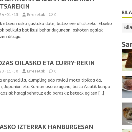
LTSAREKIN
BIL
24-01-15
Errezetak
0
k etxean asko gustuko dute, batez ere afaltzeko. Etxeko
ok pelikula bat ikusi behar dugunean, askotan egalak
zen ditugu.
Sa
ZAS OILASKO ETA CURRY-REKIN
23-11-30
Errezetak
0
 enpanadilla, dumpling edo ravioli mota tipikoa da,
n, Japonian eta Korean oso ezaguna, baita Asiatik kanpo
Jiaoziak haragi xehatuz edo barazkiz beteak egiten
[…]
LASKO IZTERRAK HANBURGESAN