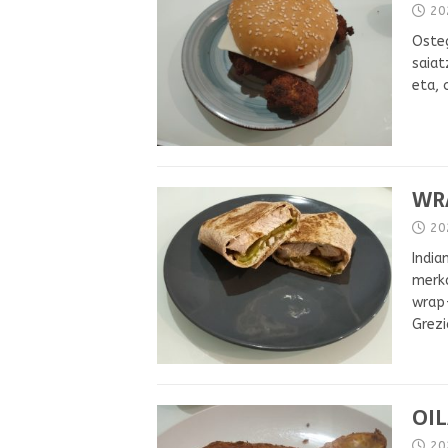
20
Osteg
saiat
eta, 
WR
20
India
merka
wrap-
Grezi
OI
20