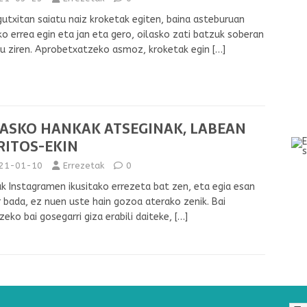
utxitan saiatu naiz kroketak egiten, baina asteburuan
ko errea egin eta jan eta gero, oilasko zati batzuk soberan
u ziren. Aprobetxatzeko asmoz, kroketak egin
[…]
LASKO HANKAK ATSEGINAK, LABEAN
RITOS-EKIN
21-01-10
Errezetak
0
k Instagramen ikusitako errezeta bat zen, eta egia esan
 bada, ez nuen uste hain gozoa aterako zenik. Bai
zeko bai gosegarri giza erabili daiteke,
[…]