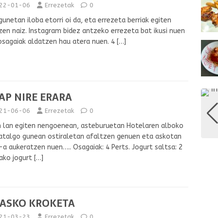
22-01-06
Errezetak
0
unetan iloba etorri oi da, eta errezeta berriak egiten
zen naiz. Instagram bidez antzeko errezeta bat ikusi nuen
osagaiak aldatzen hau atera nuen. 4
[…]
AP NIRE ERARA
21-06-06
Errezetak
0
n lan egiten nengoenean, asteburuetan Hotelaren alboko
talgo gunean ostiraletan afaltzen genuen eta askotan
a aukeratzen nuen….. Osagaiak: 4 Perts. Jogurt saltsa: 2
ako jogurt
[…]
LASKO KROKETA
21-03-23
Errezetak
0