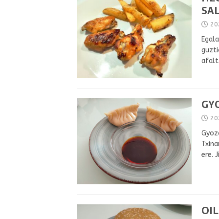
SA
20
Egala
guzti
afalt
GYO
20
Gyoza
Txina
ere. 
OI