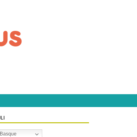
LI
Basque