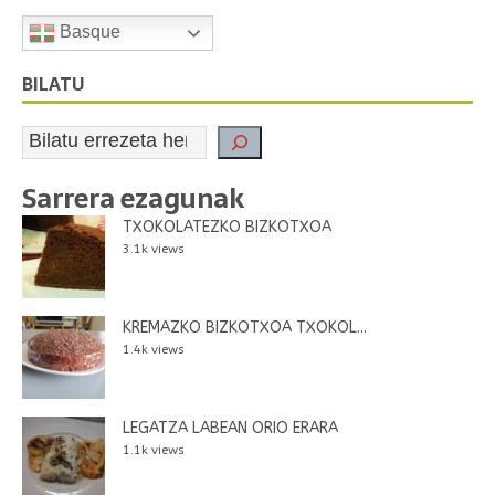
Basque
BILATU
Sarrera ezagunak
TXOKOLATEZKO BIZKOTXOA
3.1k views
KREMAZKO BIZKOTXOA TXOKOL...
1.4k views
LEGATZA LABEAN ORIO ERARA
1.1k views