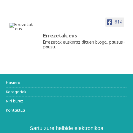
614
Errezetak.eus
Errezetak euskaraz dituen bloga, pausus-
pausu.
Hasiera
Kategoriak
Niri buruz
Kontaktua
Sartu zure helbide elektronikoa