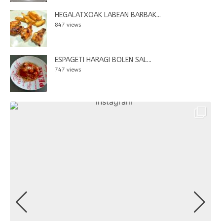
HEGALATXOAK LABEAN BARBAK...
847 views
ESPAGETI HARAGI BOLEN SAL...
747 views