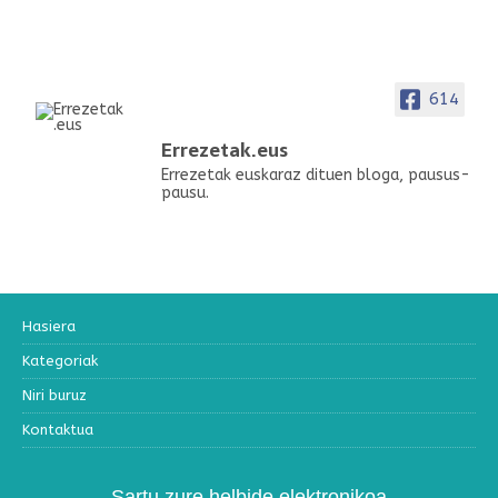
614
Errezetak.eus
Errezetak euskaraz dituen bloga, pausus-
pausu.
Hasiera
Kategoriak
Niri buruz
Kontaktua
Sartu zure helbide elektronikoa