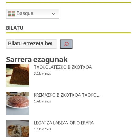
Basque
BILATU
Sarrera ezagunak
TXOKOLATEZKO BIZKOTXOA
3.1k views
KREMAZKO BIZKOTXOA TXOKOL...
1.4k views
LEGATZA LABEAN ORIO ERARA
1.1k views