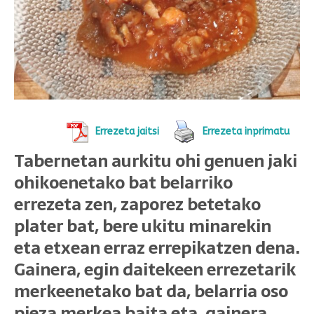
Errezeta jaitsi
Errezeta inprimatu
Tabernetan aurkitu ohi genuen jaki
ohikoenetako bat belarriko
errezeta zen, zaporez betetako
plater bat, bere ukitu minarekin
eta etxean erraz errepikatzen dena.
Gainera, egin daitekeen errezetarik
merkeenetako bat da, belarria oso
pieza merkea baita eta, gainera,