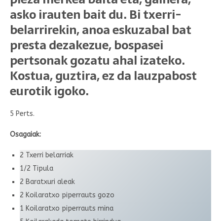
asko irauten bait du. Bi txerri-
belarrirekin, anoa eskuzabal bat
presta dezakezue, bospasei
pertsonak gozatu ahal izateko.
Kostua, guztira, ez da lauzpabost
eurotik igoko.
5 Perts.
Osagaiak:
2 Txerri belarriak
1/2 Tipula
2 Baratxuri aleak
2 Koilaratxo piperrauts gozo
1 Koilaratxo piperrauts mina