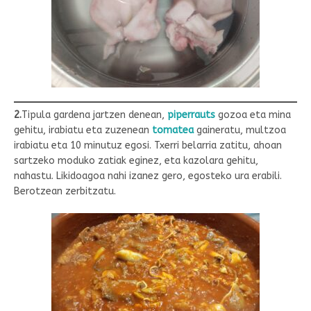
2.
Tipula gardena jartzen denean,
piperrauts
gozoa eta mina
gehitu, irabiatu eta zuzenean
tomatea
gaineratu, multzoa
irabiatu eta 10 minutuz egosi. Txerri belarria zatitu, ahoan
sartzeko moduko zatiak eginez, eta kazolara gehitu,
nahastu. Likidoagoa nahi izanez gero, egosteko ura erabili.
Berotzean zerbitzatu.