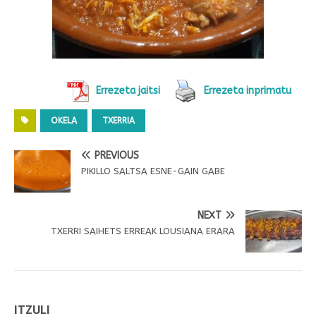
Errezeta jaitsi
Errezeta inprimatu
OKELA
TXERRIA
PREVIOUS
PIKILLO SALTSA ESNE-GAIN GABE
NEXT
TXERRI SAIHETS ERREAK LOUSIANA ERARA
ITZULI