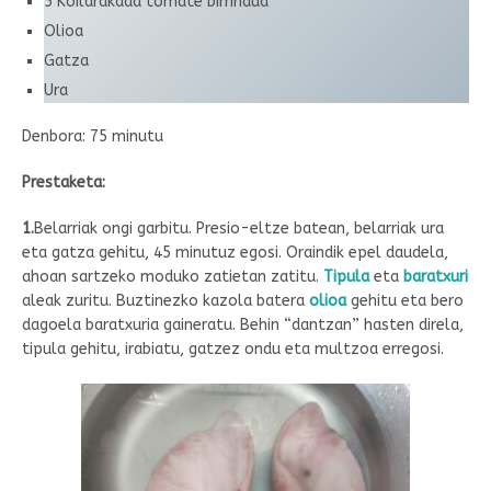
5 Koilarakada tomate birrindua
Olioa
Gatza
Ura
Denbora: 75 minutu
Prestaketa:
1.
Belarriak ongi garbitu. Presio-eltze batean, belarriak ura
eta gatza gehitu, 45 minutuz egosi. Oraindik epel daudela,
ahoan sartzeko moduko zatietan zatitu.
Tipula
eta
baratxuri
aleak zuritu. Buztinezko kazola batera
olioa
gehitu eta bero
dagoela baratxuria gaineratu. Behin “dantzan” hasten direla,
tipula gehitu, irabiatu, gatzez ondu eta multzoa erregosi.