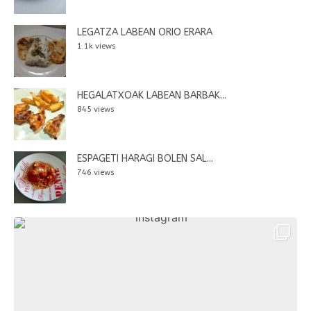
LEGATZA LABEAN ORIO ERARA
1.1k views
HEGALATXOAK LABEAN BARBAK...
845 views
ESPAGETI HARAGI BOLEN SAL...
746 views