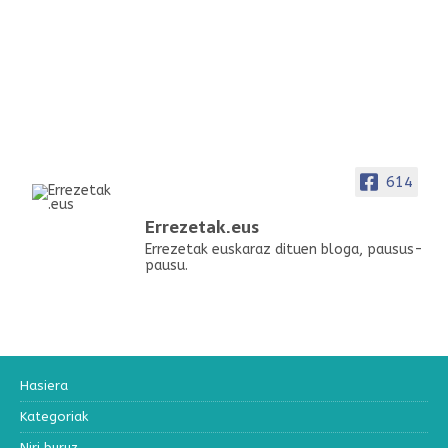
614
Errezetak.eus
Errezetak euskaraz dituen bloga, pausus-
pausu.
Hasiera
Kategoriak
Niri buruz