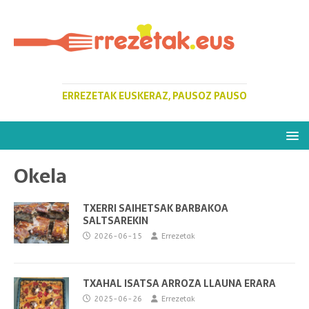
ERREZETAK EUSKERAZ, PAUSOZ PAUSO
Okela
TXERRI SAIHETSAK BARBAKOA
SALTSAREKIN
2026-06-15
Errezetak
TXAHAL ISATSA ARROZA LLAUNA ERARA
2025-06-26
Errezetak