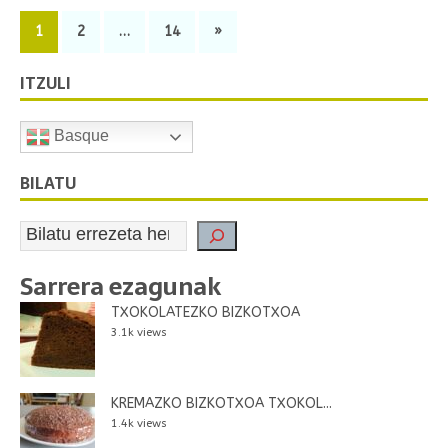
1
2
…
14
»
ITZULI
Basque
BILATU
Sarrera ezagunak
TXOKOLATEZKO BIZKOTXOA
3.1k views
KREMAZKO BIZKOTXOA TXOKOL...
1.4k views