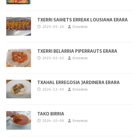
TXERRI SAIHETS ERREAK LOUSIANA ERARA
2025-05-20
Errezetak
TXERRI BELARRIA PIPERRAUTS ERARA
2025-02-02
Errezetak
TXAHAL ERREGOSIA JARDINERA ERARA
2024-12-30
Errezetak
TAKO BIRRIA
2024-10-09
Errezetak