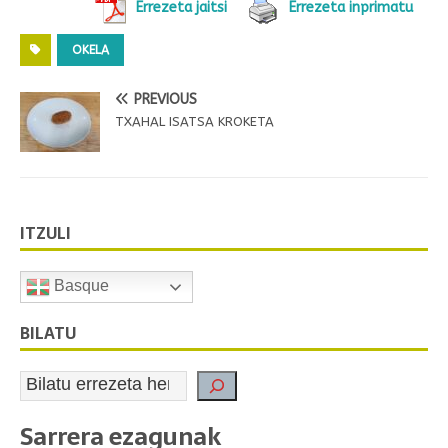
Errezeta jaitsi
Errezeta inprimatu
OKELA
PREVIOUS
TXAHAL ISATSA KROKETA
ITZULI
Basque
BILATU
Sarrera ezagunak