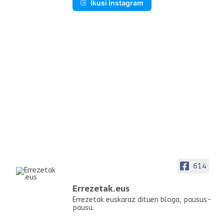
Ikusi Instagram
614
Errezetak.eus
Errezetak euskaraz dituen bloga, pausus-
pausu.