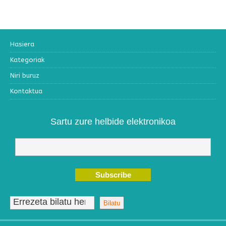
Hasiera
Kategoriak
Niri buruz
Kontaktua
Sartu zure helbide elektronikoa
Bilatu