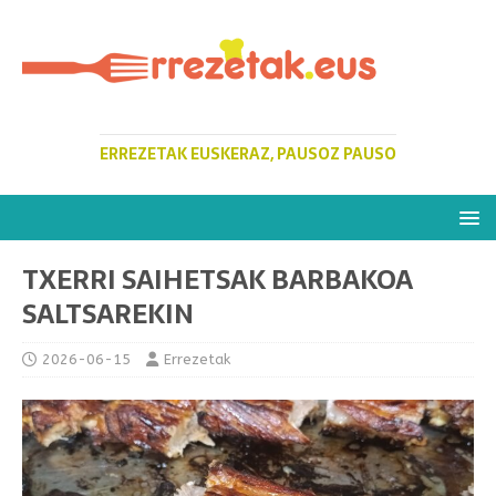
ERREZETAK EUSKERAZ, PAUSOZ PAUSO
TXERRI SAIHETSAK BARBAKOA
SALTSAREKIN
2026-06-15
Errezetak