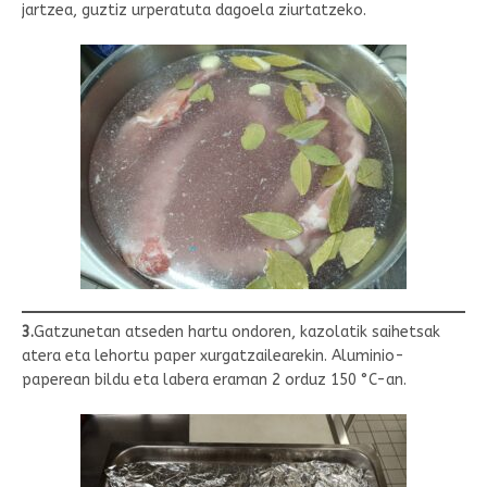
jartzea, guztiz urperatuta dagoela ziurtatzeko.
3.
Gatzunetan atseden hartu ondoren, kazolatik saihetsak
atera eta lehortu paper xurgatzailearekin. Aluminio-
paperean bildu eta labera eraman 2 orduz 150 °C-an.