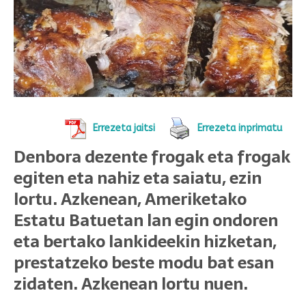
Errezeta jaitsi
Errezeta inprimatu
Denbora dezente frogak eta frogak
egiten eta nahiz eta saiatu, ezin
lortu. Azkenean, Ameriketako
Estatu Batuetan lan egin ondoren
eta bertako lankideekin hizketan,
prestatzeko beste modu bat esan
zidaten. Azkenean lortu nuen.