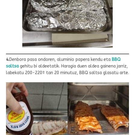
4.
Denbora pasa ondoren, aluminio papera kendu eta
BBQ
saltsa
gehitu bi aldeetatik. Haragia duen aldea gainena jarriz,
labekatu 200-220º tan 20 minutuz, BBQ saltsa glasatu arte.