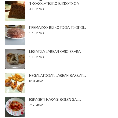
TXOKOLATEZKO BIZKOTXOA
3.1k views
KREMAZKO BIZKOTXOA TXOKOL...
1.4k views
LEGATZA LABEAN ORIO ERARA
1.1k views
HEGALATXOAK LABEAN BARBAK...
848 views
ESPAGETI HARAGI BOLEN SAL...
747 views