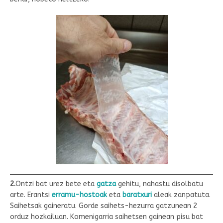
2.
Ontzi bat urez bete eta
gatza
gehitu, nahastu disolbatu
arte. Erantsi
erramu-hostoak
eta
baratxuri
aleak zanpatuta.
Saihetsak gaineratu. Gorde saihets-hezurra gatzunean 2
orduz hozkailuan. Komenigarria saihetsen gainean pisu bat