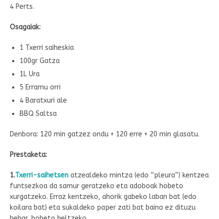
4 Perts.
Osagaiak:
1 Txerri saiheskia
100gr Gatza
1L Ura
5 Erramu orri
4 Baratxuri ale
BBQ Saltsa
Denbora: 120 min gatzez ondu + 120 erre + 20 min glasatu.
Prestaketa:
1.
Txerri-saihetsen
atzealdeko mintza (edo “pleura”) kentzea
funtsezkoa da samur geratzeko eta adoboak hobeto
xurgatzeko. Erraz kentzeko, ahorik gabeko laban bat (edo
koilara bat) eta sukaldeko paper zati bat baino ez dituzu
behar, hobeto heltzeko.