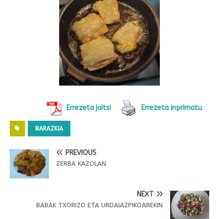
Errezeta jaitsi
Errezeta inprimatu
BARAZKIA
PREVIOUS
ZERBA KAZOLAN
NEXT
BABAK TXORIZO ETA URDAIAZPIKOAREKIN