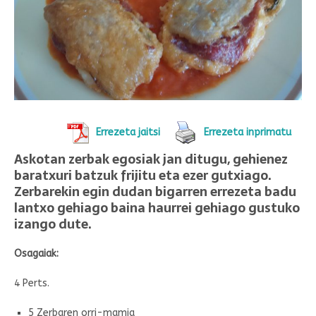
Errezeta jaitsi
Errezeta inprimatu
Askotan zerbak egosiak jan ditugu, gehienez
baratxuri batzuk frijitu eta ezer gutxiago.
Zerbarekin egin dudan bigarren errezeta badu
lantxo gehiago baina haurrei gehiago gustuko
izango dute.
Osagaiak:
4 Perts.
5 Zerbaren orri-mamia