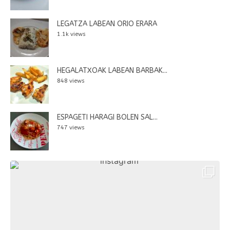
LEGATZA LABEAN ORIO ERARA
1.1k views
HEGALATXOAK LABEAN BARBAK...
848 views
ESPAGETI HARAGI BOLEN SAL...
747 views