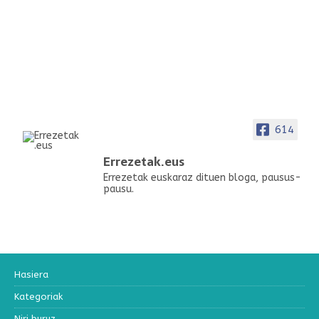
614
Errezetak.eus
Errezetak euskaraz dituen bloga, pausus-
pausu.
Hasiera
Kategoriak
Niri buruz