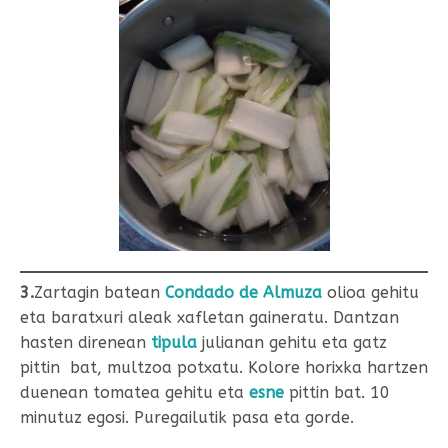
3.
Zartagin batean
Condado de Almuza
olioa gehitu
eta baratxuri aleak xafletan gaineratu. Dantzan
hasten direnean
tipula
julianan gehitu eta gatz
pittin bat, multzoa potxatu. Kolore horixka hartzen
duenean tomatea gehitu eta
esne
pittin bat. 10
minutuz egosi. Puregailutik pasa eta gorde.