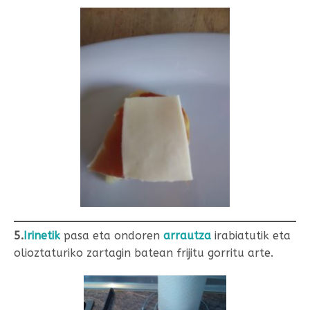
5.
Irinetik
pasa eta ondoren
arrautza
irabiatutik eta
olioztaturiko zartagin batean frijitu gorritu arte.