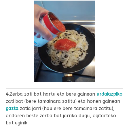
4.
Zerba zati bat hartu eta bere gainean
urdaiazpiko
zati bat (bere tamainara zatitu) eta honen gainean
gazta
zatia jarri (hau ere bere tamainara zatitu),
ondoren beste zerba bat jarriko dugu, ogitarteko
bat eginik.