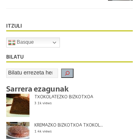
ITZULI
Basque
BILATU
Sarrera ezagunak
TXOKOLATEZKO BIZKOTXOA
3.1k views
KREMAZKO BIZKOTXOA TXOKOL...
1.4k views