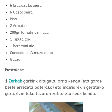
6 Urdaiazpiko xerra
6 Gazta xerra
Irina
2 Arrautza
200gr Tomate birrindua
1 Tipula txiki
1 Baratxuri ale
Condado de Almuza olioa
Gatza
Prestaketa:
1.
Zerbak
garbirik ditugula, orria kendu (eta gorde
beste errezeta baterako) eta mamiarekin geratuko
gara. 6zm tako luzaran zatitu eta ileak kendu.