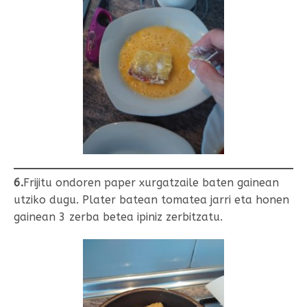
6.
Frijitu ondoren paper xurgatzaile baten gainean
utziko dugu. Plater batean tomatea jarri eta honen
gainean 3 zerba betea ipiniz zerbitzatu.