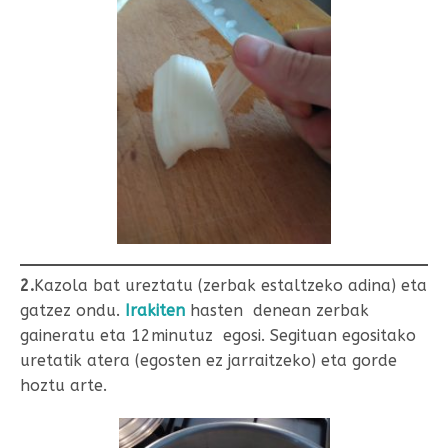
2.
Kazola bat ureztatu (zerbak estaltzeko adina) eta
gatzez ondu.
Irakiten
hasten denean zerbak
gaineratu eta 12minutuz egosi. Segituan egositako
uretatik atera (egosten ez jarraitzeko) eta gorde
hoztu arte.