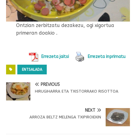
Ontzian zerbitzatu dezakezu, ogi xigortua
primeran doakio .
Errezeta jaitsi
Errezeta inprimatu
ENTSALADA
PREVIOUS
HIRUGIHARRA ETA TXISTORRAKO RISOTTOA
NEXT
ARROZA BELTZ MELENGA TXIPIROIEKIN