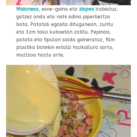
Maionesa
, esne-gaina eta
ziapea
irabiatuz,
gatzez ondu eta nahi adina piperbeltza
bota. Patatak egosita ditugunean, zuritu
eta 3zm tako kuboetan zatitu. Pepinoa,
patata eta tipulari salda gaineratuz, film
plastiko batekin estaliz hozkailura sartu,
multzoa hoztu arte.