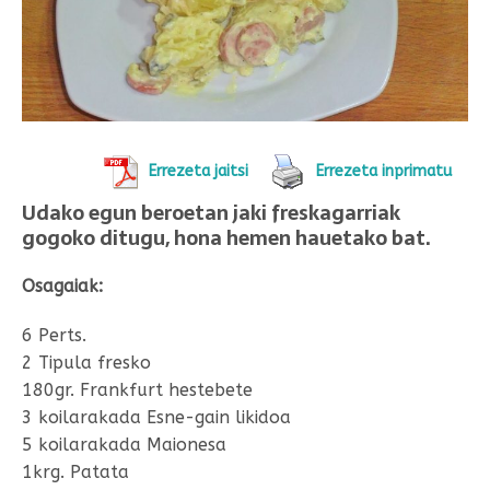
Errezeta jaitsi
Errezeta inprimatu
Udako egun beroetan jaki freskagarriak
gogoko ditugu, hona hemen hauetako bat.
Osagaiak:
6 Perts.
2 Tipula fresko
180gr. Frankfurt hestebete
3 koilarakada Esne-gain likidoa
5 koilarakada Maionesa
1krg. Patata