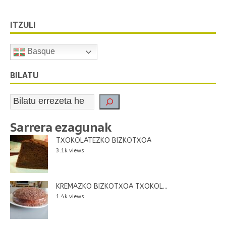
ITZULI
Basque
BILATU
Sarrera ezagunak
TXOKOLATEZKO BIZKOTXOA
3.1k views
KREMAZKO BIZKOTXOA TXOKOL...
1.4k views