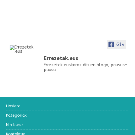
614
Errezetak.eus
Errezetak euskaraz dituen bloga, pausus-
pausu.
Hasiera
Kategoriak
Niri buruz
Kontaktua