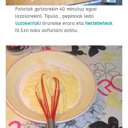
Patatak gatzarekin 40 minutuz egosi
(azalarekin). Tipula , pepinoak (edo
luzokerrak
) brunoise erara eta
hestebeteak
(0.5zn tako xaflatan) zatitu.