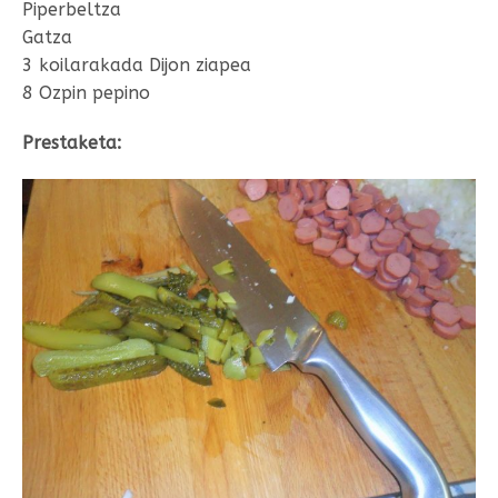
Piperbeltza
Gatza
3 koilarakada Dijon ziapea
8 Ozpin pepino
Prestaketa: