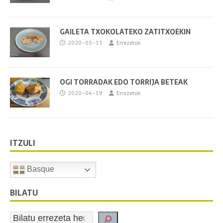
GAILETA TXOKOLATEKO ZATITXOEKIN
2020-05-15
Errezetak
OGI TORRADAK EDO TORRIJA BETEAK
2020-04-19
Errezetak
ITZULI
Basque
BILATU