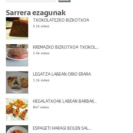
Sarrera ezagunak
TXOKOLATEZKO BIZKOTXOA
3.1k views
KREMAZKO BIZKOTXOA TXOKOL...
1.4k views
LEGATZA LABEAN ORIO ERARA
1.1k views
HEGALATXOAK LABEAN BARBAK...
847 views
ESPAGETI HARAGI BOLEN SAL...