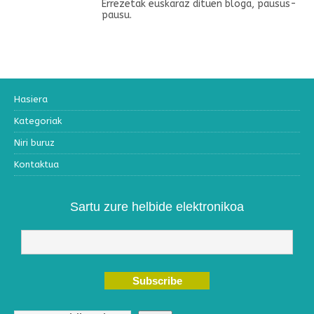
Errezetak euskaraz dituen bloga, pausus-
pausu.
Hasiera
Kategoriak
Niri buruz
Kontaktua
Sartu zure helbide elektronikoa