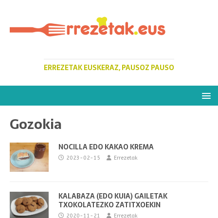
ERREZETAK EUSKERAZ, PAUSOZ PAUSO
Gozokia
NOCILLA EDO KAKAO KREMA
2023-02-15
Errezetak
KALABAZA (EDO KUIA) GAILETAK
TXOKOLATEZKO ZATITXOEKIN
2020-11-21
Errezetak