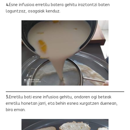
4.
Esne infusioa erretilu batera gehitu iraztontzi baten
laguntzaz, osagaiak kenduz.
5.
Erretilu bati esne infusioa gehitu, ondoren ogi beteak
erretilu honetan jarri, eta behin esnea xurgatzen duenean,
bira eman.