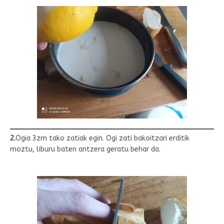
2.
Ogia 3zm tako zatiak egin. Ogi zati bakoitzari erditik
moztu, liburu baten antzera geratu behar da.