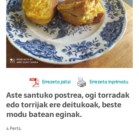
Errezeta jaitsi
Errezeta inprimatu
Aste santuko postrea, ogi torradak
edo torrijak ere deitukoak, beste
modu batean eginak.
4 Perts.