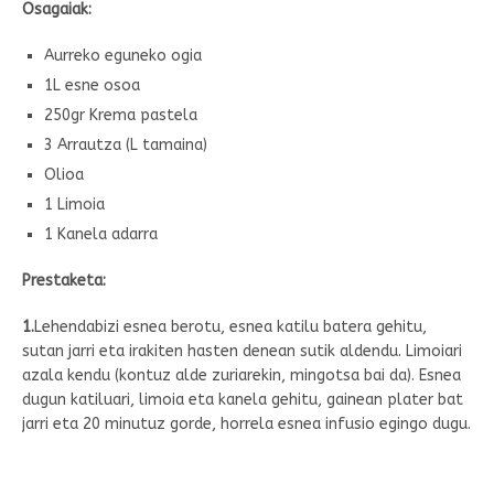
Osagaiak:
Aurreko eguneko ogia
1L esne osoa
250gr Krema pastela
3 Arrautza (L tamaina)
Olioa
1 Limoia
1 Kanela adarra
Prestaketa:
1.
Lehendabizi esnea berotu, esnea katilu batera gehitu,
sutan jarri eta irakiten hasten denean sutik aldendu. Limoiari
azala kendu (kontuz alde zuriarekin, mingotsa bai da). Esnea
dugun katiluari, limoia eta kanela gehitu, gainean plater bat
jarri eta 20 minutuz gorde, horrela esnea infusio egingo dugu.