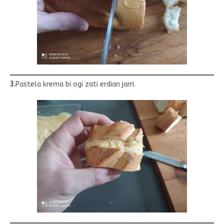
3.
Pastela krema bi ogi zati erdian jarri.