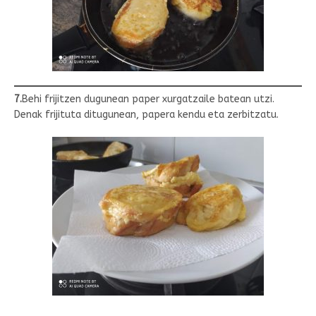
7.
Behi frijitzen dugunean paper xurgatzaile batean utzi.
Denak frijituta ditugunean, papera kendu eta zerbitzatu.