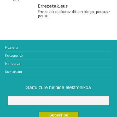
Errezetak.eus
Errezetak euskaraz dituen bloga, pausus-
pausu.
Hasiera
Kategoriak
Niri buruz
Kontaktua
Sartu zure helbide elektronikoa