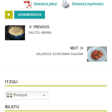
Errezeta jaitsi
Errezeta inprimatu
AZKENBURUKOA
PREVIOUS
PASTEL KREMA
NEXT
OILASKOA SCHEZWAN SALDAN
ITZULI
Basque
BILATU