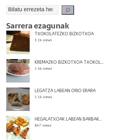
Sarrera ezagunak
TXOKOLATEZKO BIZKOTXOA
3.1k views
KREMAZKO BIZKOTXOA TXOKOL...
1.4k views
LEGATZA LABEAN ORIO ERARA
1.1k views
HEGALATXOAK LABEAN BARBAK...
847 views