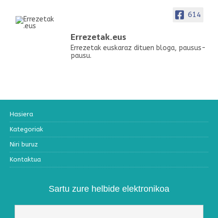
614
Errezetak.eus
Errezetak euskaraz dituen bloga, pausus-
pausu.
Hasiera
Kategoriak
Niri buruz
Kontaktua
Sartu zure helbide elektronikoa