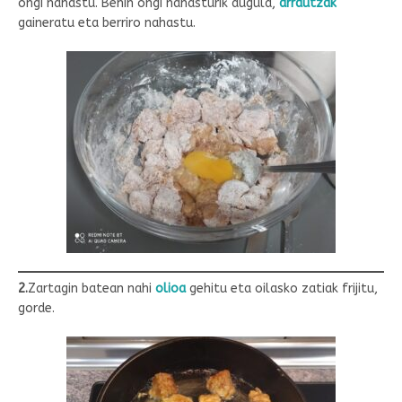
ongi nahastu. Behin ongi nahasturik dugula,
arrautzak
gaineratu eta berriro nahastu.
2.
Zartagin batean nahi
olioa
gehitu eta oilasko zatiak frijitu,
gorde.