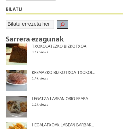
BILATU
Sarrera ezagunak
TXOKOLATEZKO BIZKOTXOA
3.1k views
KREMAZKO BIZKOTXOA TXOKOL...
1.4k views
LEGATZA LABEAN ORIO ERARA
1.1k views
HEGALATXOAK LABEAN BARBAK...