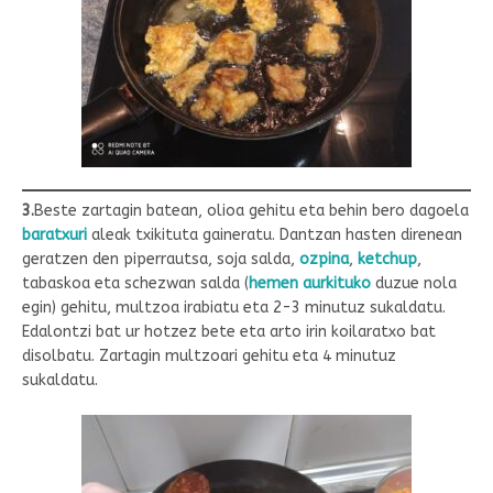
3.
Beste zartagin batean, olioa gehitu eta behin bero dagoela
baratxuri
aleak txikituta gaineratu. Dantzan hasten direnean
geratzen den piperrautsa, soja salda,
ozpina
,
ketchup
,
tabaskoa eta schezwan salda (
hemen aurkituko
duzue nola
egin) gehitu, multzoa irabiatu eta 2-3 minutuz sukaldatu.
Edalontzi bat ur hotzez bete eta arto irin koilaratxo bat
disolbatu. Zartagin multzoari gehitu eta 4 minutuz
sukaldatu.