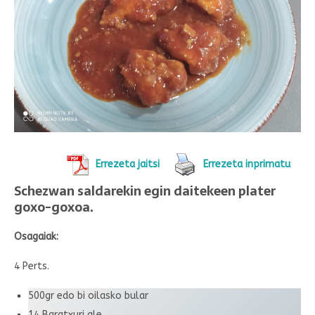
Errezeta jaitsi
Errezeta inprimatu
Schezwan saldarekin egin daitekeen plater
goxo-goxoa.
Osagaiak:
4 Perts.
500gr edo bi oilasko bular
14 Baratxuri ale