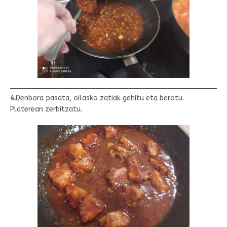
4.
Denbora pasata, oilasko zatiak gehitu eta berotu.
Platerean zerbitzatu.