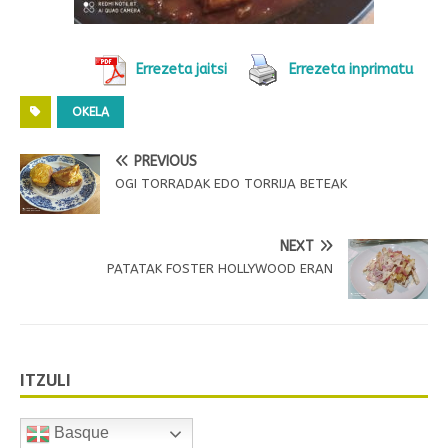
Errezeta jaitsi
Errezeta inprimatu
OKELA
PREVIOUS
OGI TORRADAK EDO TORRIJA BETEAK
NEXT
PATATAK FOSTER HOLLYWOOD ERAN
ITZULI
Basque