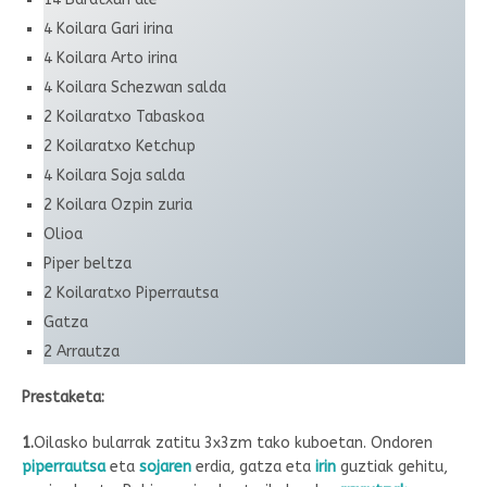
4 Koilara Gari irina
4 Koilara Arto irina
4 Koilara Schezwan salda
2 Koilaratxo Tabaskoa
2 Koilaratxo Ketchup
4 Koilara Soja salda
2 Koilara Ozpin zuria
Olioa
Piper beltza
2 Koilaratxo Piperrautsa
Gatza
2 Arrautza
Prestaketa:
1.
Oilasko bularrak zatitu 3x3zm tako kuboetan. Ondoren
piperrautsa
eta
sojaren
erdia, gatza eta
irin
guztiak gehitu,