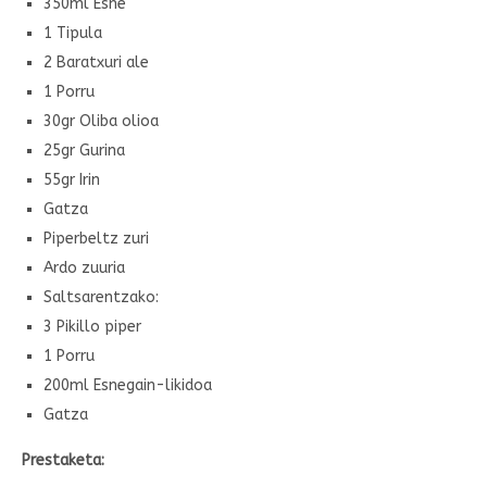
350ml Esne
1 Tipula
2 Baratxuri ale
1 Porru
30gr Oliba olioa
25gr Gurina
55gr Irin
Gatza
Piperbeltz zuri
Ardo zuuria
Saltsarentzako:
3 Pikillo piper
1 Porru
200ml Esnegain-likidoa
Gatza
Prestaketa: