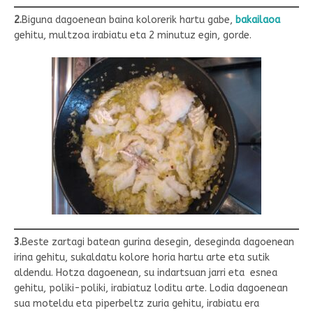
2.
Biguna dagoenean baina kolorerik hartu gabe,
bakailaoa
gehitu, multzoa irabiatu eta 2 minutuz egin, gorde.
3.
Beste zartagi batean gurina desegin, deseginda dagoenean
irina gehitu, sukaldatu kolore horia hartu arte eta sutik
aldendu. Hotza dagoenean, su indartsuan jarri eta esnea
gehitu, poliki-poliki, irabiatuz loditu arte. Lodia dagoenean
sua moteldu eta piperbeltz zuria gehitu, irabiatu era