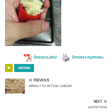
Errezeta jaitsi
Errezeta inprimatu
ARRAINA
PREVIOUS
ARRAUTZA BETEAK LABEAN
NEXT
GAZPATXOA