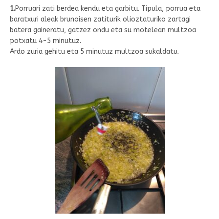
1.
Porruari zati berdea kendu eta garbitu. Tipula, porrua eta
baratxuri aleak brunoisen zatiturik olioztaturiko zartagi
batera gaineratu, gatzez ondu eta su motelean multzoa
potxatu 4-5 minutuz.
Ardo zuria gehitu eta 5 minutuz multzoa sukaldatu.