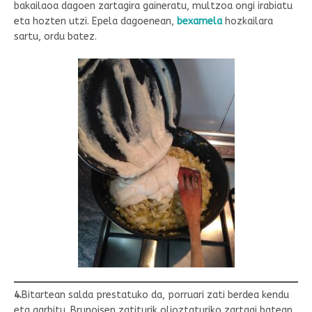
bakailaoa dagoen zartagira gaineratu, multzoa ongi irabiatu
eta hozten utzi. Epela dagoenean,
bexamela
hozkailara
sartu, ordu batez.
4.
Bitartean salda prestatuko da, porruari zati berdea kendu
eta garbitu. Brunoisen zatiturik olioztaturiko zartagi batean