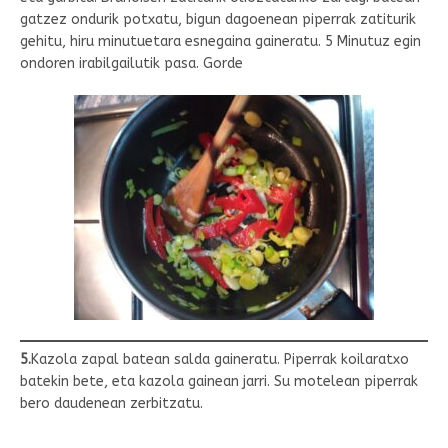
gatzez ondurik potxatu, bigun dagoenean piperrak zatiturik
gehitu, hiru minutuetara esnegaina gaineratu. 5 Minutuz egin
ondoren irabilgailutik pasa. Gorde
5.
Kazola zapal batean salda gaineratu. Piperrak koilaratxo
batekin bete, eta kazola gainean jarri. Su motelean piperrak
bero daudenean zerbitzatu.