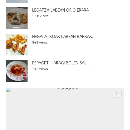
LEGATZA LABEAN ORIO ERARA
1.1k views
HEGALATXOAK LABEAN BARBAK...
848 views
ESPAGETI HARAGI BOLEN SAL...
747 views