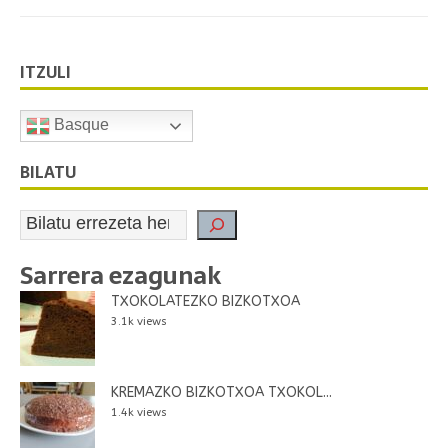
ITZULI
Basque
BILATU
Sarrera ezagunak
TXOKOLATEZKO BIZKOTXOA
3.1k views
KREMAZKO BIZKOTXOA TXOKOL...
1.4k views