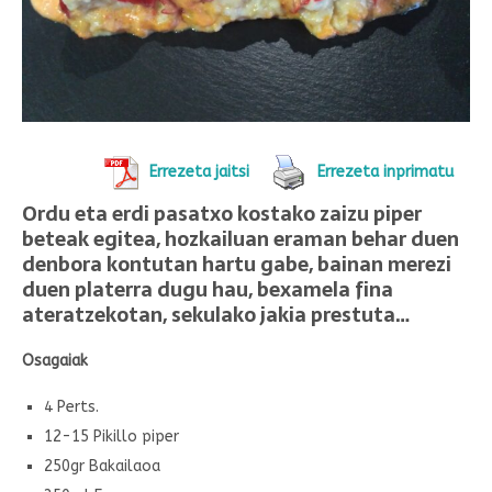
Errezeta jaitsi
Errezeta inprimatu
Ordu eta erdi pasatxo kostako zaizu piper
beteak egitea, hozkailuan eraman behar duen
denbora kontutan hartu gabe, bainan merezi
duen platerra dugu hau, bexamela fina
ateratzekotan, sekulako jakia prestuta…
Osagaiak
4 Perts.
12-15 Pikillo piper
250gr Bakailaoa