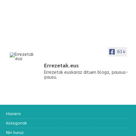
614
Errezetak.eus
Errezetak euskaraz dituen bloga, pausus-
pausu.
Hasiera
Kategoriak
Niri buruz