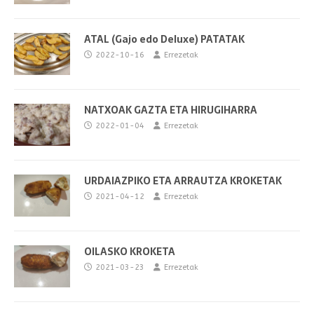
ATAL (Gajo edo Deluxe) PATATAK
2022-10-16
Errezetak
NATXOAK GAZTA ETA HIRUGIHARRA
2022-01-04
Errezetak
URDAIAZPIKO ETA ARRAUTZA KROKETAK
2021-04-12
Errezetak
OILASKO KROKETA
2021-03-23
Errezetak