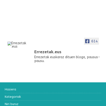
614
Errezetak.eus
Errezetak euskaraz dituen bloga, pausus-
pausu.
Hasiera
Kategoriak
Niri buruz