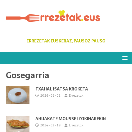
ERREZETAK EUSKERAZ, PAUSOZ PAUSO
Gosegarria
TXAHAL ISATSA KROKETA
2026-06-01
Errezetak
AHUAKATE MOUSSE IZOKINAREKIN
2024-03-19
Errezetak