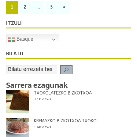
1
2
…
5
»
ITZULI
Basque
BILATU
Sarrera ezagunak
TXOKOLATEZKO BIZKOTXOA
3.1k views
KREMAZKO BIZKOTXOA TXOKOL...
1.4k views