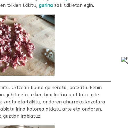
n txikien txikitu,
gurina
zati txikietan egin.
ehitu. Urtzean tipula gaineratu, potxatu. Behin
oa gehitu eta azken hau kolorea aldatu arte
 zuritu eta txikitu, ondoren ahurreko kazolara
 irabiatu irina kolorea aldatu arte eta ondoren,
 guztian irabiatuz.