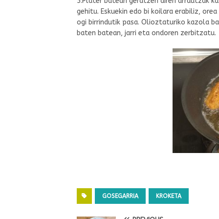
5.Plater batean geratzen diren arrautzak ka
gehitu. Eskuekin edo bi koilara erabiliz, or
ogi birrindutik pasa. Olioztaturiko kazola ba
baten batean, jarri eta ondoren zerbitzatu.
GOSEGARRIA
KROKETA