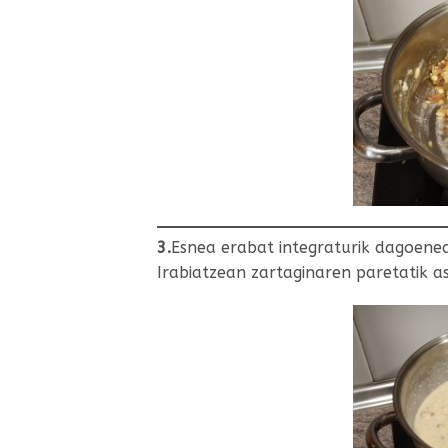
3.
Esnea erabat integraturik dagoene
Irabiatzean zartaginaren paretatik 