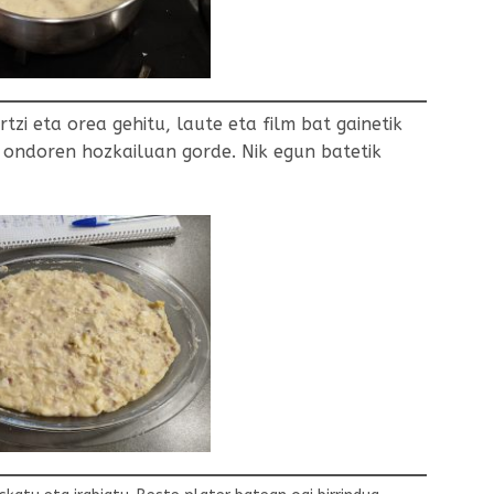
tzi eta orea gehitu, laute eta film bat gainetik
a ondoren hozkailuan gorde. Nik egun batetik