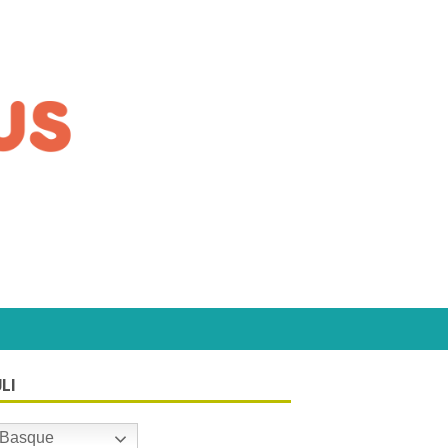
LI
Basque