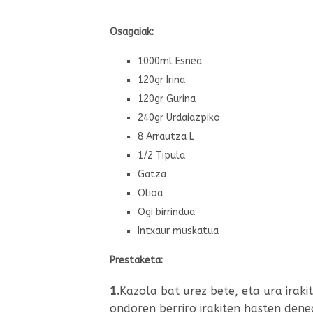
Osagaiak:
1000ml Esnea
120gr Irina
120gr Gurina
240gr Urdaiazpiko
8 Arrautza L
1/2 Tipula
Gatza
Olioa
Ogi birrindua
Intxaur muskatua
Prestaketa:
1.
Kazola bat urez bete, eta ura irak
ondoren berriro irakiten hasten dene