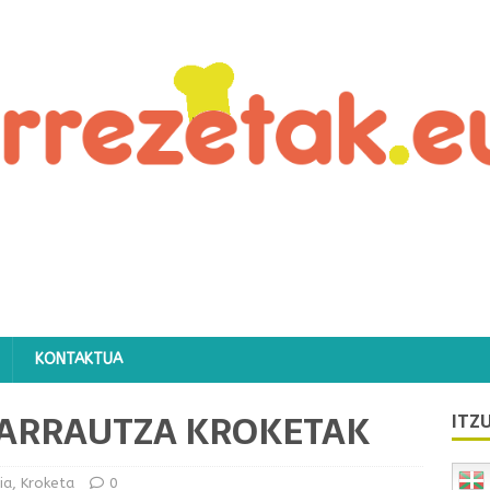
KONTAKTUA
 ARRAUTZA KROKETAK
ITZU
ia
,
Kroketa
0