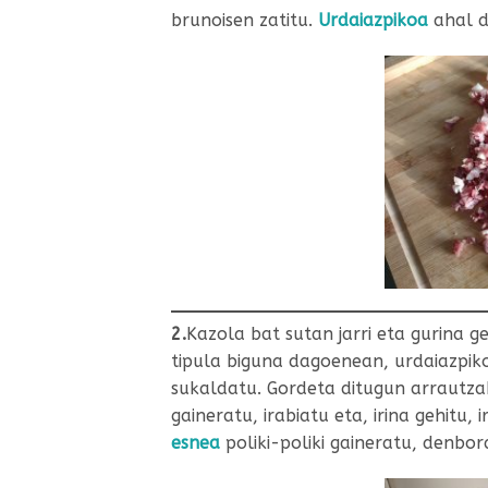
brunoisen zatitu.
Urdaiazpikoa
ahal de
2.
Kazola bat sutan jarri eta gurina g
tipula biguna dagoenean, urdaiazpik
sukaldatu. Gordeta ditugun arrautzak
gaineratu, irabiatu eta, irina gehitu,
esnea
poliki-poliki gaineratu, denbora