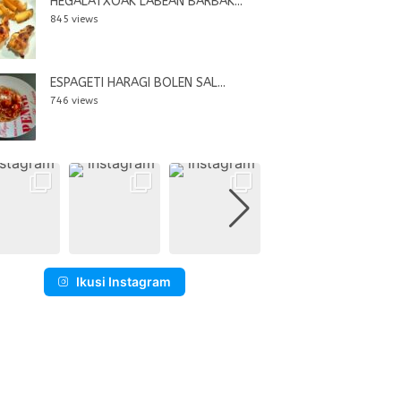
HEGALATXOAK LABEAN BARBAK...
845 views
ESPAGETI HARAGI BOLEN SAL...
746 views
Ikusi Instagram