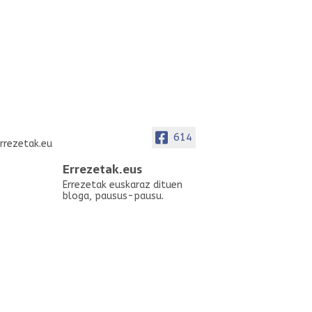
614
Errezetak.eus
Errezetak euskaraz dituen
bloga, pausus-pausu.