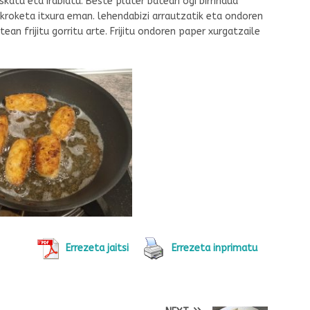
skatu eta irabiatu. Beste plater batean ogi birrindua
ea kroketa itxura eman. lehendabizi arrautzatik eta ondoren
tean frijitu gorritu arte. Frijitu ondoren paper xurgatzaile
Errezeta jaitsi
Errezeta inprimatu