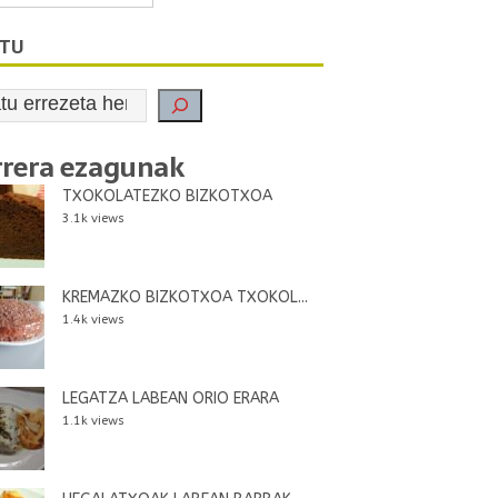
ATU
rrera ezagunak
TXOKOLATEZKO BIZKOTXOA
3.1k views
KREMAZKO BIZKOTXOA TXOKOL...
1.4k views
LEGATZA LABEAN ORIO ERARA
1.1k views