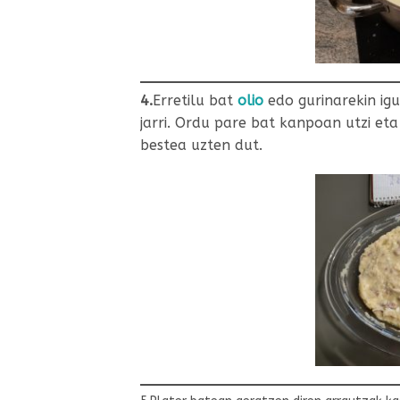
4.
Erretilu bat
olio
edo gurinarekin igur
jarri. Ordu pare bat kanpoan utzi et
bestea uzten dut.