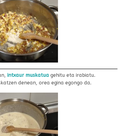
an,
intxaur muskatua
gehitu eta irabiatu.
askatzen denean, orea egina egongo da.