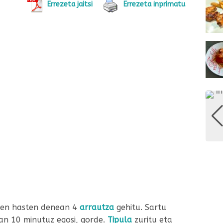
Errezeta jaitsi
Errezeta inprimatu
iten hasten denean 4
arrautza
gehitu. Sartu
an 10 minutuz egosi, gorde.
Tipula
zuritu eta