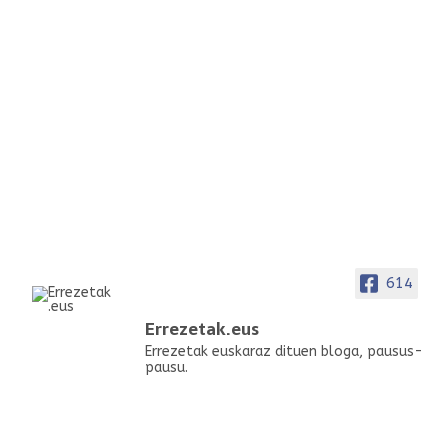
614
Errezetak.eus
Errezetak euskaraz dituen bloga, pausus-
pausu.