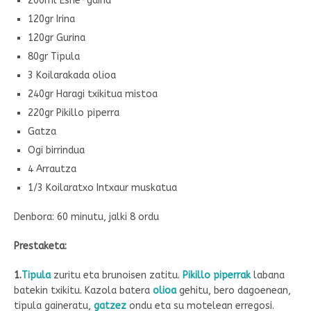
200ml Esne-gaina
120gr Irina
120gr Gurina
80gr Tipula
3 Koilarakada olioa
240gr Haragi txikitua mistoa
220gr Pikillo piperra
Gatza
Ogi birrindua
4 Arrautza
1/3 Koilaratxo Intxaur muskatua
Denbora: 60 minutu, jalki 8 ordu
Prestaketa:
1.
Tipula
zuritu eta brunoisen zatitu.
Pikillo piperrak
labana
batekin txikitu. Kazola batera
olioa
gehitu, bero dagoenean,
tipula gaineratu,
gatzez
ondu eta su motelean erregosi.