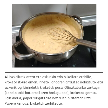
4.
Hozkailutik atera eta eskuekin edo bi koilara erabiliz,
kroketa itxura eman. Irinetik, ondoren arrautza irabiatutik eta
azkenik ogi birrindutik kroketak pasa. Olioztaturiko zartagin
(kazola txiki bat erabiltzen badugu obe), kroketak gorritu.
Egin ahala, paper xurgatzaile bat duen platerean utzi.
Papera kenduz, kroketak zerbitzatu.