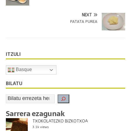
NEXT
PATATA PUREA
ITZULI
Basque
BILATU
Sarrera ezagunak
TXOKOLATEZKO BIZKOTXOA
3.1k views