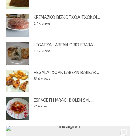
KREMAZKO BIZKOTXOA TXOKOL...
1.4k views
LEGATZA LABEAN ORIO ERARA
1.1k views
HEGALATXOAK LABEAN BARBAK...
846 views
ESPAGETI HARAGI BOLEN SAL...
746 views