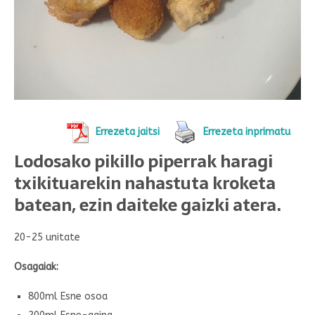
Errezeta jaitsi
Errezeta inprimatu
Lodosako pikillo piperrak haragi
txikituarekin nahastuta kroketa
batean, ezin daiteke gaizki atera.
20-25 unitate
Osagaiak:
800ml Esne osoa