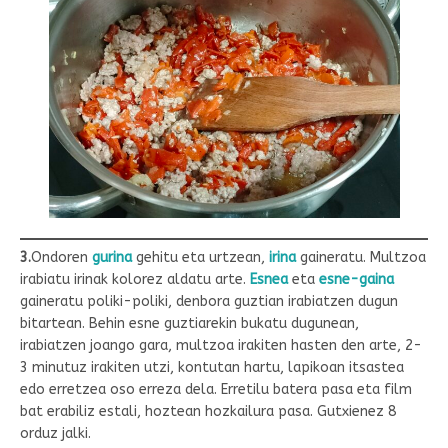
3.
Ondoren
gurina
gehitu eta urtzean,
irina
gaineratu. Multzoa
irabiatu irinak kolorez aldatu arte.
Esnea
eta
esne-gaina
gaineratu poliki-poliki, denbora guztian irabiatzen dugun
bitartean. Behin esne guztiarekin bukatu dugunean,
irabiatzen joango gara, multzoa irakiten hasten den arte, 2-
3 minutuz irakiten utzi, kontutan hartu, lapikoan itsastea
edo erretzea oso erreza dela. Erretilu batera pasa eta film
bat erabiliz estali, hoztean hozkailura pasa. Gutxienez 8
orduz jalki.