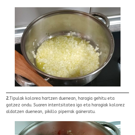
2.
Tipulak kolorea hartzen duenean, haragia gehitu eta
gatzez ondu. Suaren intentsitatea igo eta haragiak kolorez
aldatzen duenean, pikillo piperrak gaineratu.