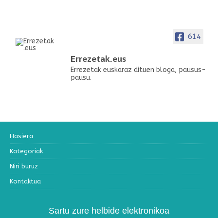
614
Errezetak.eus
Errezetak euskaraz dituen bloga, pausus-
pausu.
Hasiera
Kategoriak
Niri buruz
Kontaktua
Sartu zure helbide elektronikoa