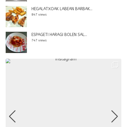
HEGALATXOAK LABEAN BARBAK...
847 views
ESPAGETI HARAGI BOLEN SAL...
747 views