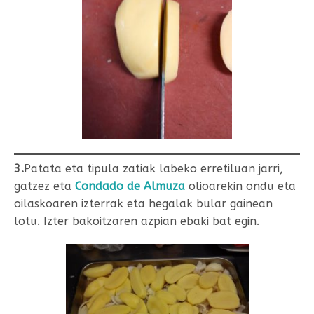
3.
Patata eta tipula zatiak labeko erretiluan jarri,
gatzez eta
Condado de Almuza
olioarekin ondu eta
oilaskoaren izterrak eta hegalak bular gainean
lotu. Izter bakoitzaren azpian ebaki bat egin.