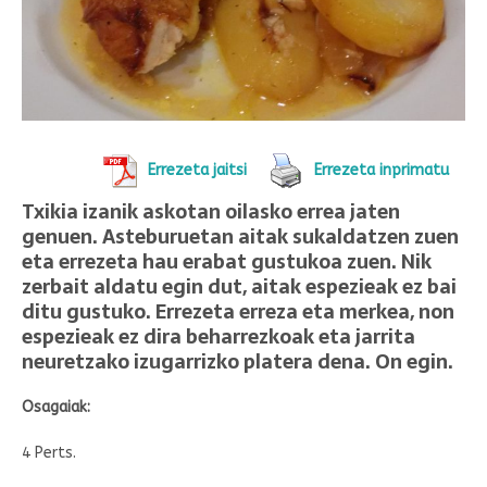
Errezeta jaitsi
Errezeta inprimatu
Txikia izanik askotan oilasko errea jaten
genuen. Asteburuetan aitak sukaldatzen zuen
eta errezeta hau erabat gustukoa zuen. Nik
zerbait aldatu egin dut, aitak espezieak ez bai
ditu gustuko. Errezeta erreza eta merkea, non
espezieak ez dira beharrezkoak eta jarrita
neuretzako izugarrizko platera dena. On egin.
Osagaiak:
4 Perts.