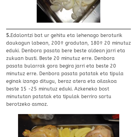
5.
Edalontzi bat ur gehitu eta lehenago beroturik
daukagun labean, 200º gradutan, 180º 20 minutuz
eduki. Denbora pasata bere beste aldean jarri eta
zukuan busti. Beste 20 minutuz erre. Denbora
pasata bularrak gora begira jarri eta beste 20
minutuz erre. Denbora pasata patatak eta tipula
eginak izango ditugu, beraz atera eta oilaskoa
beste 15 -25 minutuz eduki. Azkeneko bost
minututan patatak eta tipulak berriro sartu
berotzeko asmoz.