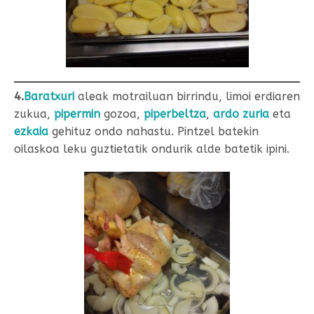
4.
Baratxuri
aleak motrailuan birrindu, limoi erdiaren
zukua,
pipermin
gozoa,
piperbeltza
,
ardo zuria
eta
ezkaia
gehituz ondo nahastu. Pintzel batekin
oilaskoa leku guztietatik ondurik alde batetik ipini.