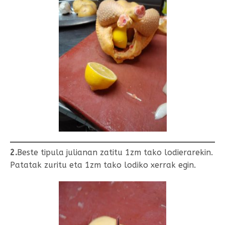
2.
Beste tipula julianan zatitu 1zm tako lodierarekin.
Patatak zuritu eta 1zm tako lodiko xerrak egin.