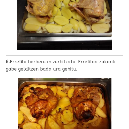
6.
Erretilu berberean zerbitzatu. Erretilua zukurik
gabe gelditzen bada ura gehitu.