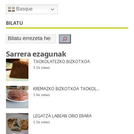
Basque
BILATU
Sarrera ezagunak
TXOKOLATEZKO BIZKOTXOA
3.1k views
KREMAZKO BIZKOTXOA TXOKOL...
1.4k views
LEGATZA LABEAN ORIO ERARA
1.1k views