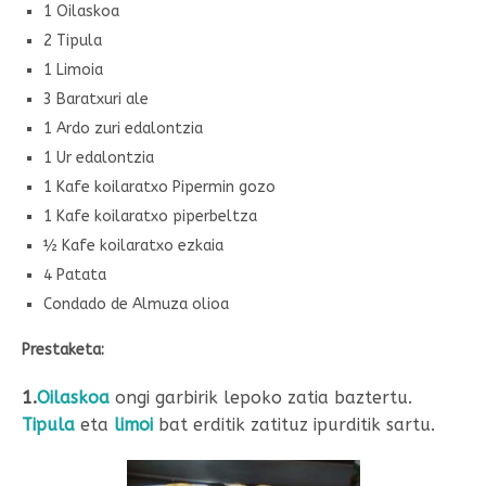
1 Oilaskoa
2 Tipula
1 Limoia
3 Baratxuri ale
1 Ardo zuri edalontzia
1 Ur edalontzia
1 Kafe koilaratxo Pipermin gozo
1 Kafe koilaratxo piperbeltza
½ Kafe koilaratxo ezkaia
4 Patata
Condado de Almuza olioa
Prestaketa:
1.
Oilaskoa
ongi garbirik lepoko zatia baztertu.
Tipula
eta
limoi
bat erditik zatituz ipurditik sartu.