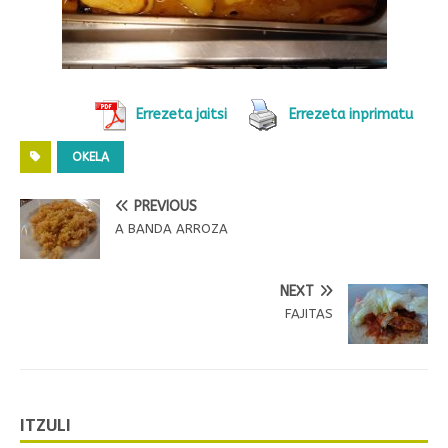
Errezeta jaitsi
Errezeta inprimatu
OKELA
PREVIOUS
A BANDA ARROZA
NEXT
FAJITAS
ITZULI