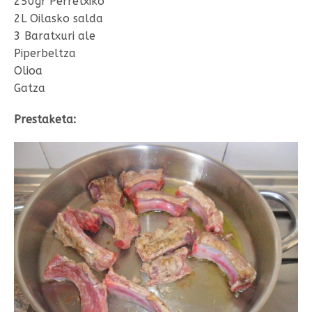
250gr Perretxiko
2L Oilasko salda
3 Baratxuri ale
Piperbeltza
Olioa
Gatza
Prestaketa: