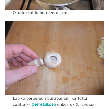
Oilasko salda berotzera ipini.
Lapiko berberean baratxuriak (xaflatan
zatiturik),
perretxikoen
enborrak (brunoisen