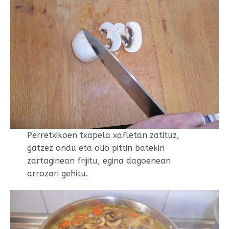
Perretxikoen txapela xafletan zatituz,
gatzez ondu eta olio pittin batekin
zartaginean frijitu, egina dagoenean
arrozari gehitu.