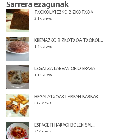
Sarrera ezagunak
TXOKOLATEZKO BIZKOTXOA
3.1k views
KREMAZKO BIZKOTXOA TXOKOL...
1.4k views
LEGATZA LABEAN ORIO ERARA
1.1k views
HEGALATXOAK LABEAN BARBAK...
847 views
ESPAGETI HARAGI BOLEN SAL...
747 views