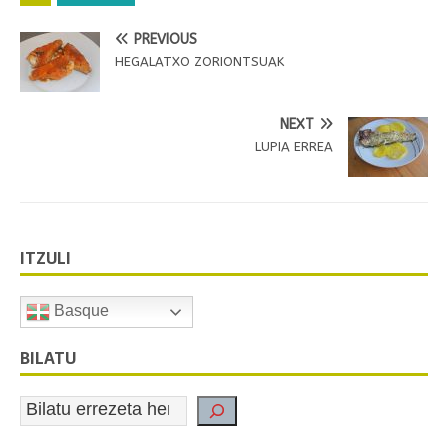
PREVIOUS
HEGALATXO ZORIONTSUAK
NEXT
LUPIA ERREA
ITZULI
Basque
BILATU