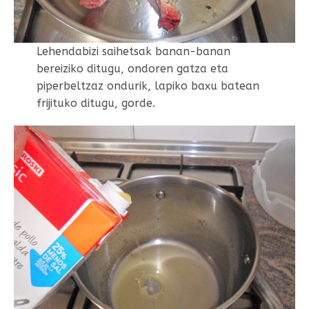
Lehendabizi saihetsak banan-banan
bereiziko ditugu, ondoren gatza eta
piperbeltzaz ondurik, lapiko baxu batean
frijituko ditugu, gorde.