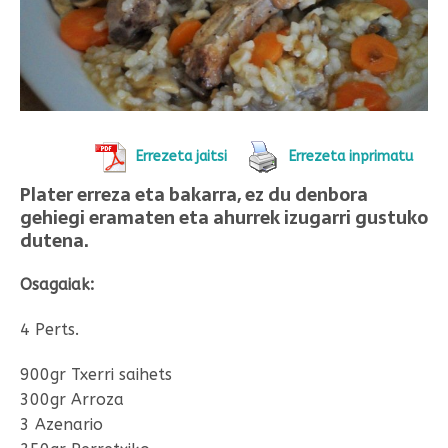
Errezeta jaitsi
Errezeta inprimatu
Plater erreza eta bakarra, ez du denbora
gehiegi eramaten eta ahurrek izugarri gustuko
dutena.
Osagaiak:
4 Perts.
900gr Txerri saihets
300gr Arroza
3 Azenario