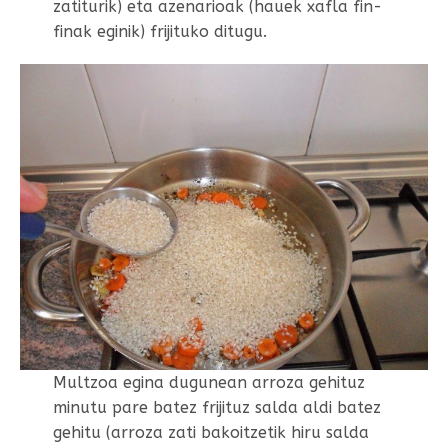
zatiturik) eta azenarioak (hauek xafla fin-
finak eginik) frijituko ditugu.
Multzoa egina dugunean arroza gehituz
minutu pare batez frijituz salda aldi batez
gehitu (arroza zati bakoitzetik hiru salda