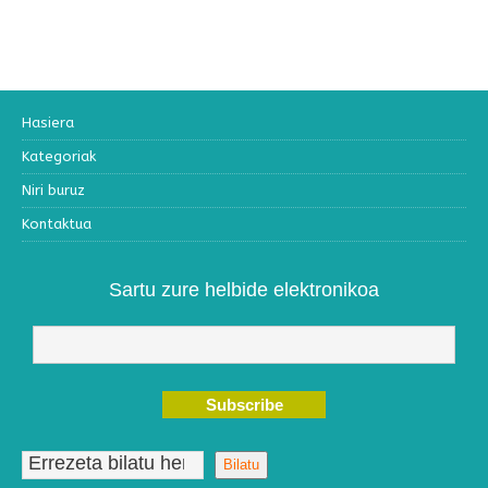
Hasiera
Kategoriak
Niri buruz
Kontaktua
Sartu zure helbide elektronikoa
Bilatu