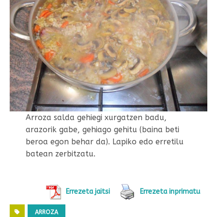
Arroza salda gehiegi xurgatzen badu,
arazorik gabe, gehiago gehitu (baina beti
beroa egon behar da). Lapiko edo erretilu
batean zerbitzatu.
Errezeta jaitsi
Errezeta inprimatu
ARROZA