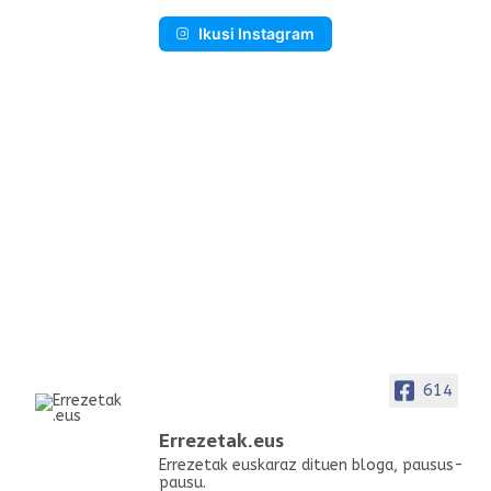
Ikusi Instagram
614
Errezetak.eus
Errezetak euskaraz dituen bloga, pausus-
pausu.