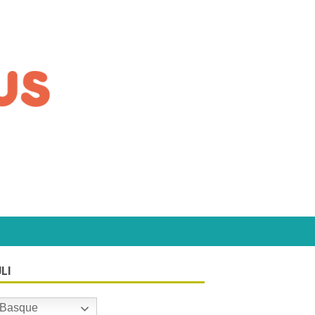
LI
Basque