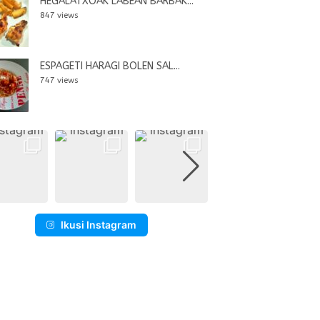
HEGALATXOAK LABEAN BARBAK...
847 views
ESPAGETI HARAGI BOLEN SAL...
747 views
Ikusi Instagram