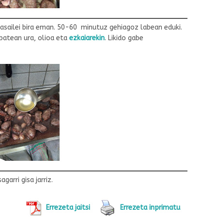
asailei bira eman. 50-60 minutuz gehiagoz labean eduki.
batean ura, olioa eta
ezkaiarekin
. Likido gabe
arri gisa jarriz.
Errezeta jaitsi
Errezeta inprimatu