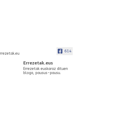
614
Errezetak.eus
Errezetak euskaraz dituen
bloga, pausus-pausu.