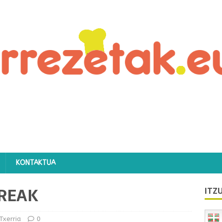
KONTAKTUA
RREAK
ITZU
Txerria
0