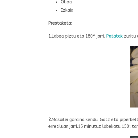
Olioa
Ezkaia
Prestaketa:
1.
Labea piztu eta 180º jarri.
Patatak
zuritu 
2.
Masailei gordina kendu. Gatz eta piperbe
erretiluan jarri.15 minutuz labekatu 150ºtan