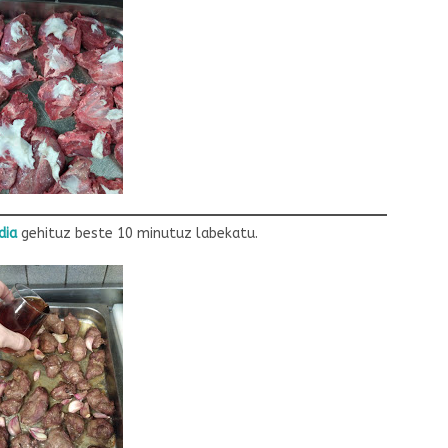
dia
gehituz beste 10 minutuz labekatu.