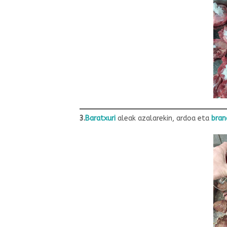
3.
Baratxuri
aleak azalarekin, ardoa eta
bran