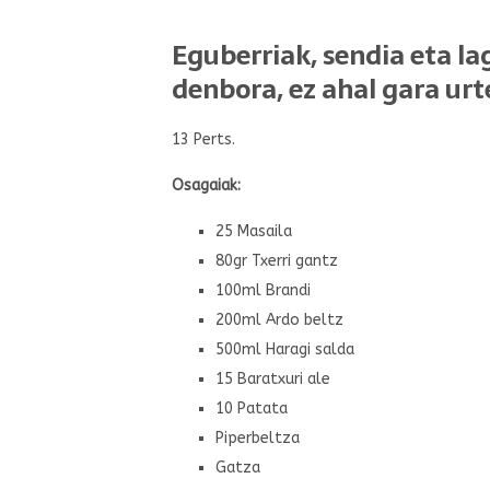
Eguberriak, sendia eta l
denbora, ez ahal gara urt
13 Perts.
Osagaiak:
25 Masaila
80gr Txerri gantz
100ml Brandi
200ml Ardo beltz
500ml Haragi salda
15 Baratxuri ale
10 Patata
Piperbeltza
Gatza