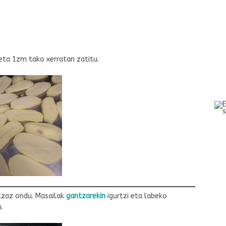
eta 1zm tako xerratan zatitu.
ltzaz ondu. Masailak
gantzarekin
igurtzi eta labeko
.