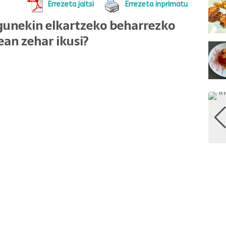
Errezeta jaitsi
Errezeta inprimatu
agunekin elkartzeko beharrezko
ean zehar ikusi?