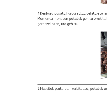
4.
Denbora pasata haragi salda gehitu eta m
Momentu honetan patatak gehitu erretilu 
geratzekotan, ura gehitu.
5.
Masailak platerean zerbitzatu, patatak osag