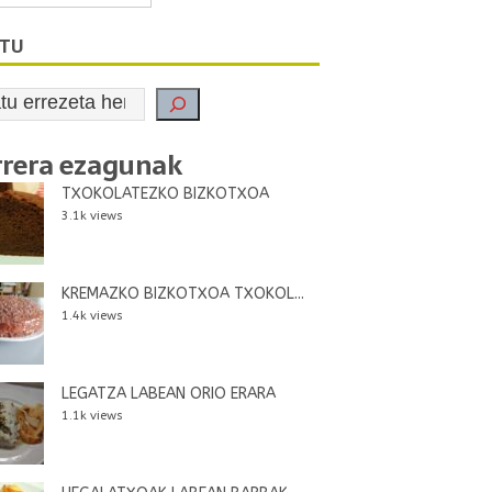
ATU
rrera ezagunak
TXOKOLATEZKO BIZKOTXOA
3.1k views
KREMAZKO BIZKOTXOA TXOKOL...
1.4k views
LEGATZA LABEAN ORIO ERARA
1.1k views