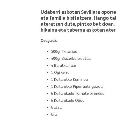
Udaberri askotan Sevillara oporr
eta familia bisitatzera. Hango t
ateratzen dute, pintxo bat doan,
bikaina eta taberna askotan ate
Osagaiak:
500gr Txitxirioa
400gr Ziazerba izoztua
4 Baratxuri ale
1 Ogi xerra
1 Koilaratxo Kuminoa
1 Koilaratxo Piperrauts gozoa
6 Koilarakada Tomate birrindua
6 Koilarakada Olioa
Gatza
Ura