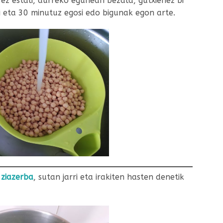
ez estali, aurreko egunean bezala, gutxienez bi
rri eta 30 minutuz egosi edo bigunak egon arte.
a
ziazerba
, sutan jarri eta irakiten hasten denetik