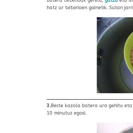
batera txitxirioak gehitu,
gatza
eta ur
hatz ur txitxirioen gainetik. Sutan ja
3.
Beste kazola batera ura gehitu et
10 minutuz egosi.