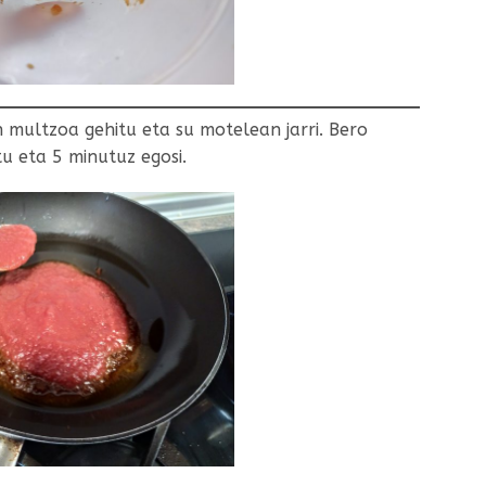
 multzoa gehitu eta su motelean jarri. Bero
u eta 5 minutuz egosi.