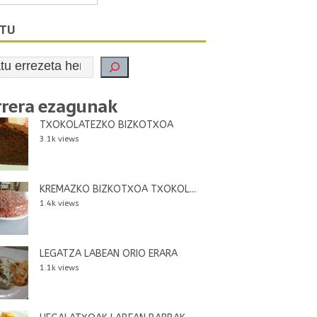
ATU
rrera ezagunak
TXOKOLATEZKO BIZKOTXOA
3.1k views
KREMAZKO BIZKOTXOA TXOKOL...
1.4k views
LEGATZA LABEAN ORIO ERARA
1.1k views