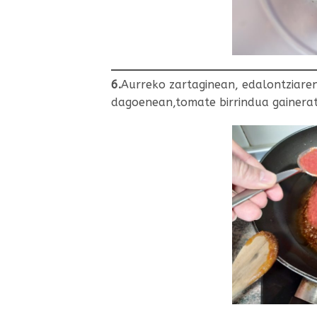
6.
Aurreko zartaginean, edalontziaren
dagoenean,tomate birrindua gainerat