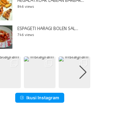
HEGALATXOAK LABEAN BARBAK...
846 views
ESPAGETI HARAGI BOLEN SAL...
746 views
Ikusi Instagram