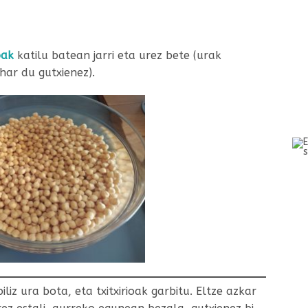
oak
katilu batean jarri eta urez bete (urak
ehar du gutxienez).
iz ura bota, eta txitxirioak garbitu. Eltze azkar