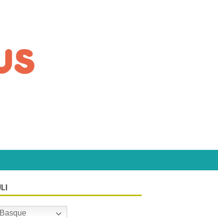
LI
Basque