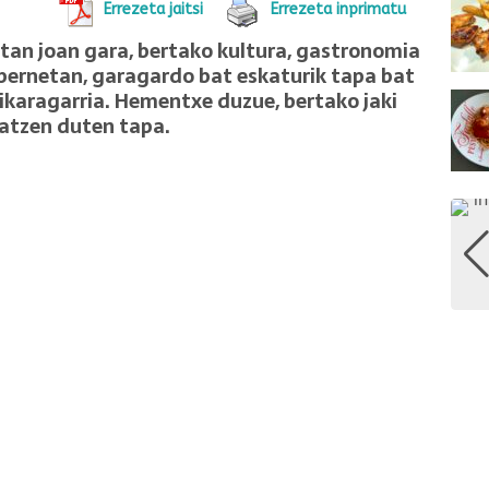
Errezeta jaitsi
Errezeta inprimatu
etan joan gara, bertako kultura, gastronomia
abernetan, garagardo bat eskaturik tapa bat
 ikaragarria. Hementxe duzue, bertako jaki
ratzen duten tapa.