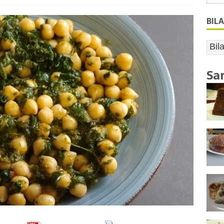
BIL
Sa