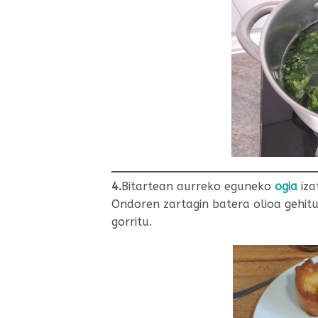
4.
Bitartean aurreko eguneko
ogia
iza
Ondoren zartagin batera olioa gehit
gorritu.