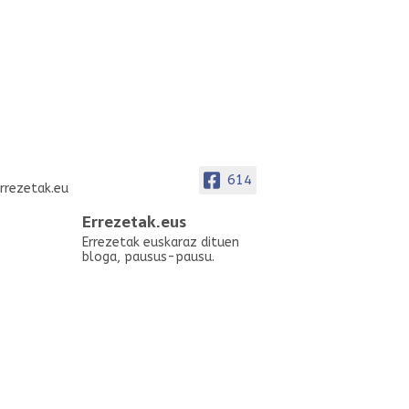
614
Errezetak.eus
Errezetak euskaraz dituen
bloga, pausus-pausu.