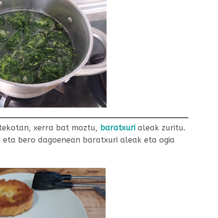
tekotan, xerra bat moztu,
baratxuri
aleak zuritu.
u eta bero dagoenean baratxuri aleak eta ogia