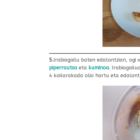
5.
Irabiagailu baten edalontzian, ogi 
piperrautsa
eta
kuminoa
. Irabiagailu
4 koilarakada olio hartu eta edalontzi