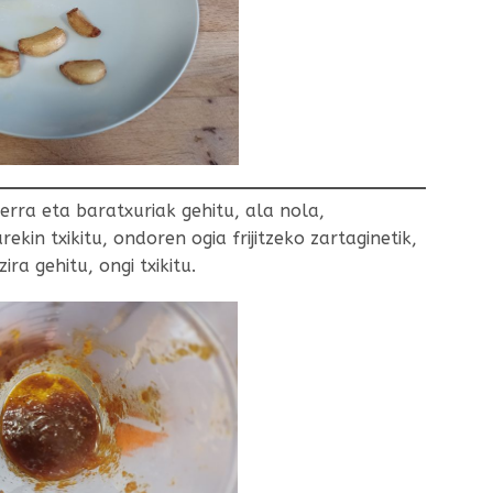
xerra eta baratxuriak gehitu, ala nola,
arekin txikitu, ondoren ogia frijitzeko zartaginetik,
ra gehitu, ongi txikitu.