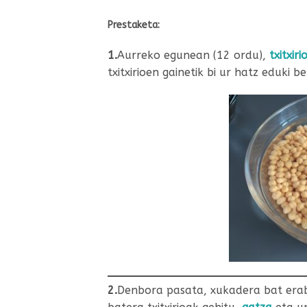
Prestaketa:
1.
Aurreko egunean (12 ordu),
txitxiri
txitxirioen gainetik bi ur hatz eduki b
2.
Denbora pasata, xukadera bat erabil