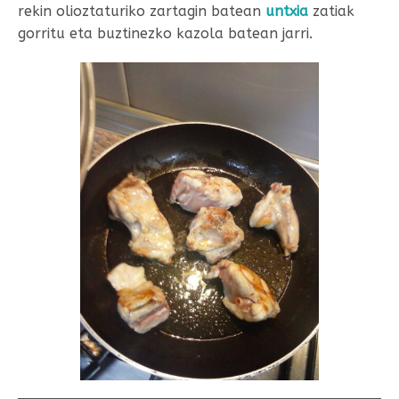
rekin olioztaturiko zartagin batean
untxia
zatiak
gorritu eta buztinezko kazola batean jarri.