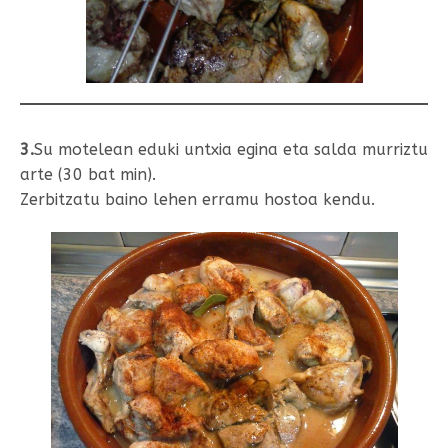
3.
Su motelean eduki untxia egina eta salda murriztu
arte (30 bat min).
Zerbitzatu baino lehen erramu hostoa kendu.