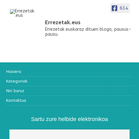
614
Errezetak.eus
Errezetak euskaraz dituen bloga, pausus-
pausu.
Hasiera
Kategoriak
Niri buruz
Kontaktua
Sartu zure helbide elektronikoa