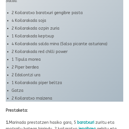
Salda:
2 Koilaratxo baratxuri gengibre pasta
4 Koilarakada soja
2 Koilarakada ozpin zuria
1 Koilarakada keptxup
4 Koilarakada salda mina (Salsa picante asturiana)
2 Koilarakada red chilli power
1 Tipula morea
2 Piper berdea
2 Edalontzi ura
1 Koilarakada piper beltza
Gatza
2 Koilaratxo maizena
Prestaketa:
1.
Marinada prestatzen hasiko gara, 5
baratxuri
zuritu eta
motrailu batean birrindu, 2 koilaratxo
jengibrea
gehitu eta