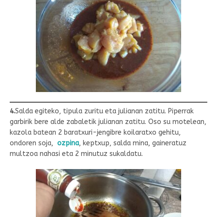
4.
Salda egiteko, tipula zuritu eta julianan zatitu. Piperrak
garbirik bere alde zabaletik julianan zatitu. Oso su motelean,
kazola batean 2 baratxuri-jengibre koilaratxo gehitu,
ondoren soja,
ozpina
, keptxup, salda mina, gaineratuz
multzoa nahasi eta 2 minutuz sukaldatu.