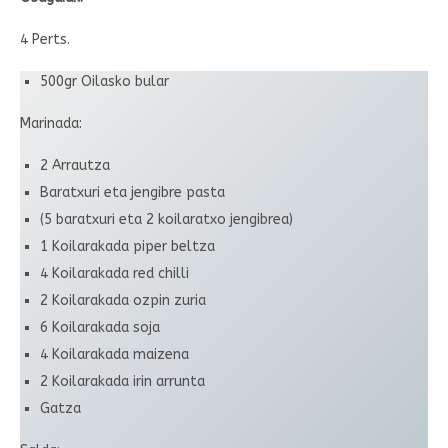
4 Perts.
500gr Oilasko bular
Marinada:
2 Arrautza
Baratxuri eta jengibre pasta
(5 baratxuri eta 2 koilaratxo jengibrea)
1 Koilarakada piper beltza
4 Koilarakada red chilli
2 Koilarakada ozpin zuria
6 Koilarakada soja
4 Koilarakada maizena
2 Koilarakada irin arrunta
Gatza