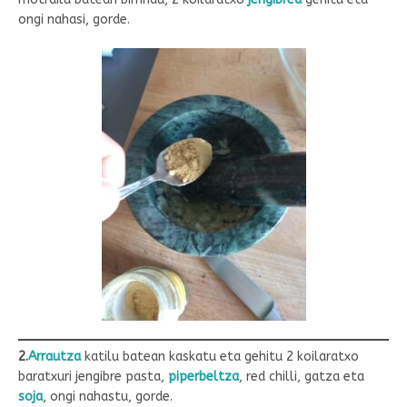
ongi nahasi, gorde.
2.
Arrautza
katilu batean kaskatu eta gehitu 2 koilaratxo
baratxuri jengibre pasta,
piperbeltza
, red chilli, gatza eta
soja
, ongi nahastu, gorde.