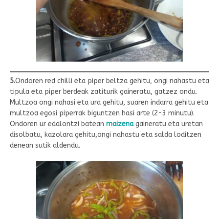
5.
Ondoren red chilli eta piper beltza gehitu, ongi nahastu eta
tipula eta piper berdeak zatiturik gaineratu, gatzez ondu.
Multzoa ongi nahasi eta ura gehitu, suaren indarra gehitu eta
multzoa egosi piperrak biguntzen hasi arte (2-3 minutu).
Ondoren ur edalontzi batean
maizena
gaineratu eta uretan
disolbatu, kazolara gehitu,ongi nahastu eta salda loditzen
denean sutik aldendu.