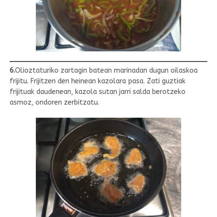
6.
Olioztaturiko zartagin batean marinadan dugun oilaskoa
frijitu. Frijitzen den heinean kazolara pasa. Zati guztiak
frijituak daudenean, kazola sutan jarri salda berotzeko
asmoz, ondoren zerbitzatu.