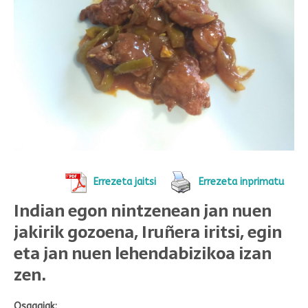
Errezeta jaitsi
Errezeta inprimatu
Indian egon nintzenean jan nuen
jakirik gozoena, Iruñera iritsi, egin
eta jan nuen lehendabizikoa izan
zen.
Osagaiak: