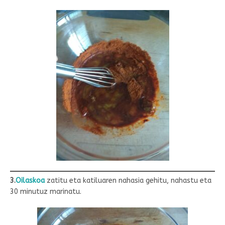
3.
Oilaskoa
zatitu eta katiluaren nahasia gehitu, nahastu eta
30 minutuz marinatu.