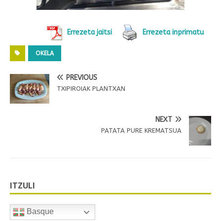
Errezeta jaitsi
Errezeta inprimatu
OKELA
PREVIOUS
TXIPIROIAK PLANTXAN
NEXT
PATATA PURE KREMATSUA
ITZULI
Basque