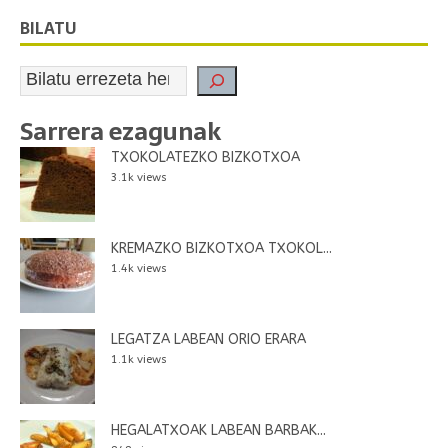
BILATU
Sarrera ezagunak
TXOKOLATEZKO BIZKOTXOA
3.1k views
KREMAZKO BIZKOTXOA TXOKOL...
1.4k views
LEGATZA LABEAN ORIO ERARA
1.1k views
HEGALATXOAK LABEAN BARBAK...