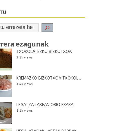
ATU
rrera ezagunak
TXOKOLATEZKO BIZKOTXOA
3.1k views
KREMAZKO BIZKOTXOA TXOKOL...
1.4k views
LEGATZA LABEAN ORIO ERARA
1.1k views