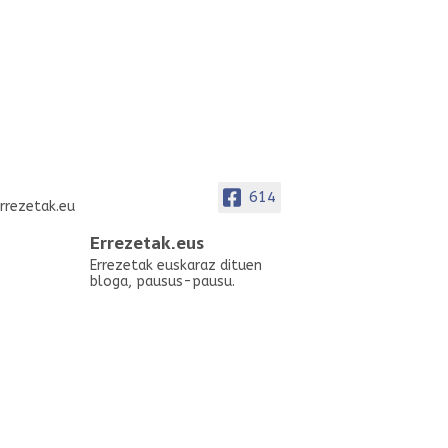
614
Errezetak.eus
Errezetak euskaraz dituen
bloga, pausus-pausu.