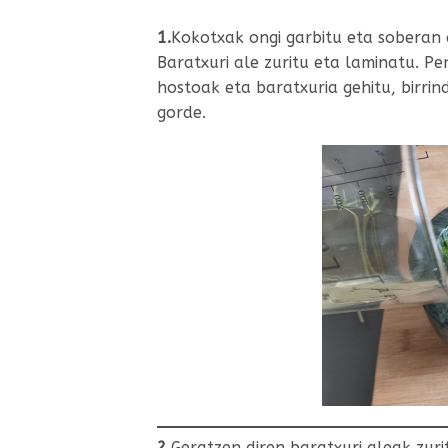
1.
Kokotxak ongi garbitu eta soberan
Baratxuri ale zuritu eta laminatu. Pe
hostoak eta baratxuria gehitu, birri
gorde.
2.
Geratzen diren baratxuri aleak zuri