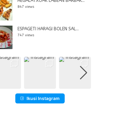
HEGALATXOAK LABEAN BARBAK...
847 views
ESPAGETI HARAGI BOLEN SAL...
747 views
Ikusi Instagram