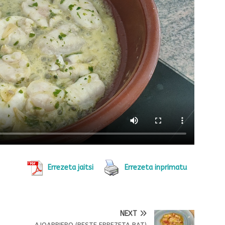
Errezeta jaitsi
Errezeta inprimatu
NEXT
AJOARRIERO (BESTE ERREZETA BAT)