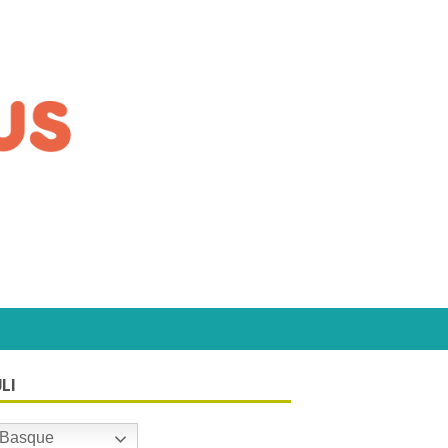
LI
Basque