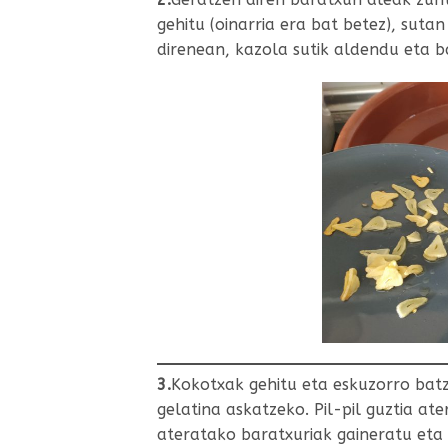
gehitu (oinarria era bat betez), sutan
direnean, kazola sutik aldendu eta ba
3.
Kokotxak gehitu eta eskuzorro batz
gelatina askatzeko. Pil-pil guztia a
ateratako baratxuriak gaineratu eta 