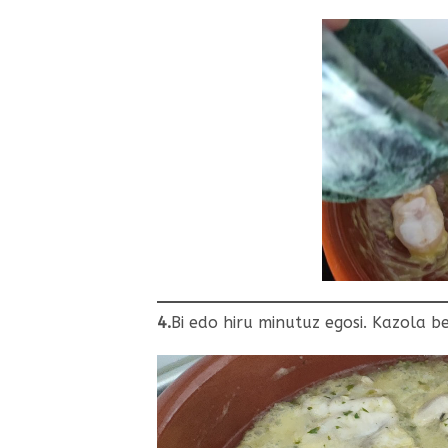
4.
Bi edo hiru minutuz egosi. Kazola b