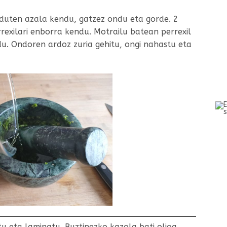
 duten azala kendu, gatzez ondu eta gorde. 2
rrexilari enborra kendu. Motrailu batean perrexil
ndu. Ondoren ardoz zuria gehitu, ongi nahastu eta
tu eta laminatu. Buztinezko kazola bati olioa