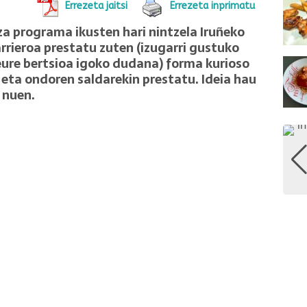
Errezeta jaitsi
Errezeta inprimatu
za programa ikusten hari nintzela Iruñeko
arrieroa prestatu zuten (izugarri gustuko
eure bertsioa igoko dudana) forma kurioso
a eta ondoren saldarekin prestatu. Ideia hau
 nuen.