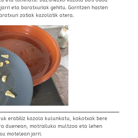
 jarri eta baratxuriak gehitu. Gorritzen hasten
ratxuri zatiak kazolatik atera.
uk erabiliz kazola kulunkatu, kokotxak bere
tera duenean, motrailuko multzoa eta lehen
su motelean jarri.