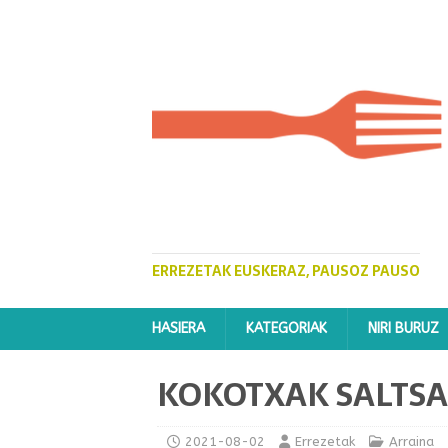
ERREZETAK EUSKERAZ, PAUSOZ PAUSO
HASIERA
KATEGORIAK
NIRI BURUZ
KOKOTXAK SALTS
2021-08-02
Errezetak
Arraina