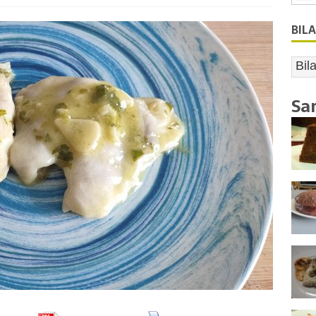
BIL
Sa