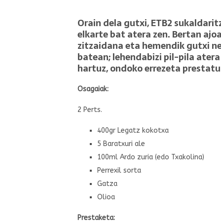
Orain dela gutxi, ETB2 sukaldarit
elkarte bat atera zen. Bertan ajo
zitzaidana eta hemendik gutxi n
batean; lehendabizi pil-pila ater
hartuz, ondoko errezeta prestatu
Osagaiak:
2 Perts.
400gr Legatz kokotxa
5 Baratxuri ale
100ml Ardo zuria (edo Txakolina)
Perrexil sorta
Gatza
Olioa
Prestaketa: