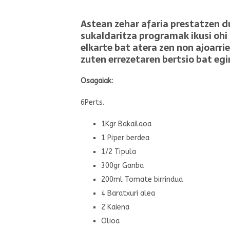
Astean zehar afaria prestatzen 
sukaldaritza programak ikusi ohi 
elkarte bat atera zen non ajoarri
zuten errezetaren bertsio bat egi
Osagaiak:
6Perts.
1Kgr Bakailaoa
1 Piper berdea
1/2 Tipula
300gr Ganba
200ml Tomate birrindua
4 Baratxuri alea
2 Kaiena
Olioa