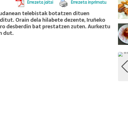
Errezeta jaitsi
Errezeta inprimatu
dudanean telebistak botatzen dituen
ditut. Orain dela hilabete dezente, Iruñeko
ero desberdin bat prestatzen zuten. Aurkeztu
n dut.