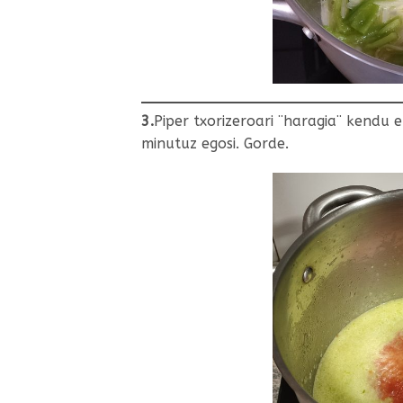
3.
Piper txorizeroari ¨haragia¨ kendu
minutuz egosi. Gorde.