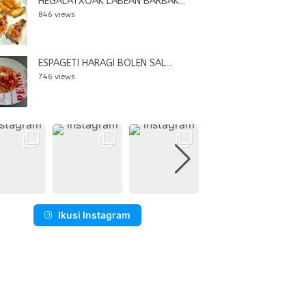
HEGALATXOAK LABEAN BARBAK...
846 views
ESPAGETI HARAGI BOLEN SAL...
746 views
Ikusi Instagram