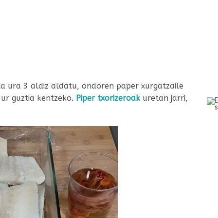
a ura 3 aldiz aldatu, ondoren paper xurgatzaile
, ur guztia kentzeko.
Piper txorizeroak
uretan jarri,