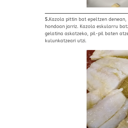
5.
Kazola pittin bat epeltzen denean,
hondoan jarriz. Kazola eskularru ba
gelatina askatzeko, pil-pil baten atz
kulunkatzeari utzi.