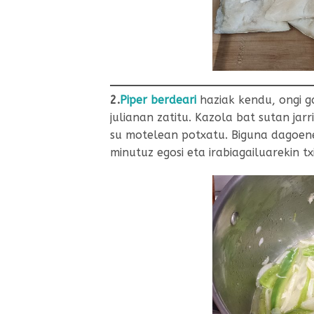
2.
Piper berdeari
haziak kendu, ongi ga
julianan zatitu. Kazola bat sutan jarr
su motelean potxatu. Biguna dagoene
minutuz egosi eta irabiagailuarekin txi