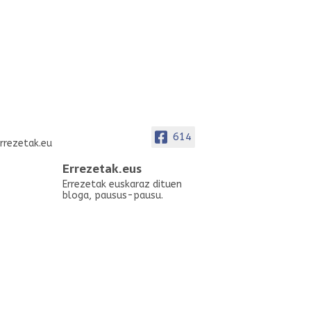
614
Errezetak.eus
Errezetak euskaraz dituen
bloga, pausus-pausu.