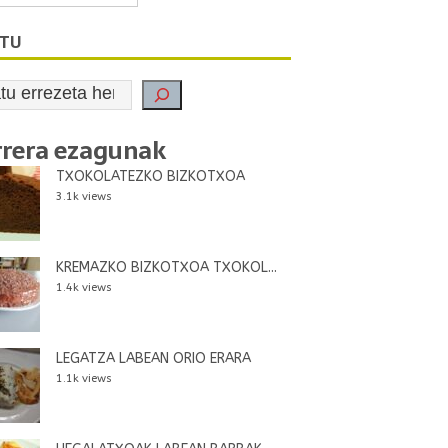
ATU
rrera ezagunak
TXOKOLATEZKO BIZKOTXOA
3.1k views
KREMAZKO BIZKOTXOA TXOKOL...
1.4k views
LEGATZA LABEAN ORIO ERARA
1.1k views