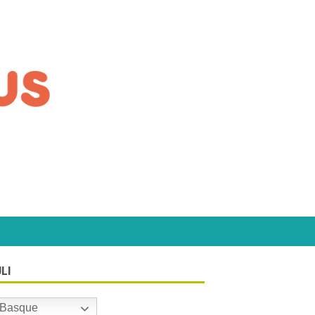
LI
Basque