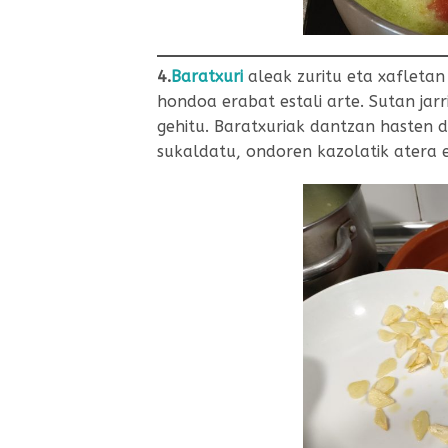
4.
Baratxuri
aleak zuritu eta xafletan 
hondoa erabat estali arte. Sutan jar
gehitu. Baratxuriak dantzan hasten d
sukaldatu, ondoren kazolatik atera 