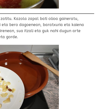
zatitu. Kazola zapal bati olioa gaineratu,
ri eta bero dagoenean, baratxuria eta kaiena
irenean, sua itzali eta guk nahi dugun arte
eta gorde.