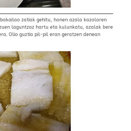
 bakailao zatiak gehitu, honen azala kazolaren
tzuen laguntzaz hartu eta kulunkatu, azalak bere
era. Olio guztia pil-pil eran geratzen denean