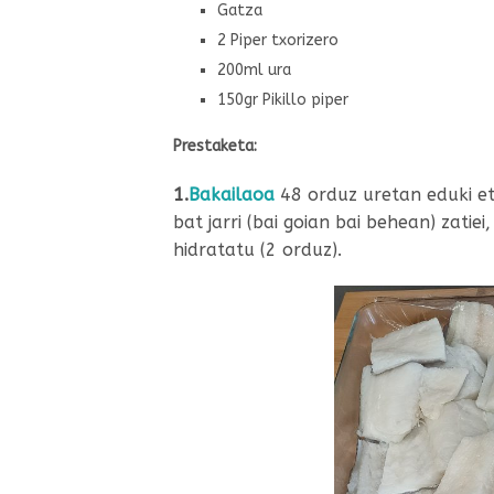
Gatza
2 Piper txorizero
200ml ura
150gr Pikillo piper
Prestaketa:
1.
Bakailaoa
48 orduz uretan eduki et
bat jarri (bai goian bai behean) zatiei
hidratatu (2 orduz).