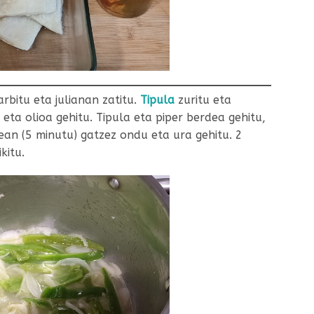
rbitu eta julianan zatitu.
Tipula
zuritu eta
i eta olioa gehitu. Tipula eta piper berdea gehitu,
an (5 minutu) gatzez ondu eta ura gehitu. 2
kitu.