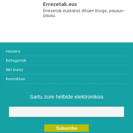
Errezetak.eus
Errezetak euskaraz dituen bloga, pausus-
pausu.
Hasiera
Kategoriak
Niri buruz
Kontaktua
Sartu zure helbide elektronikoa