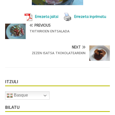
Errezeta jaitsi
Errezeta inprimatu
PREVIOUS
TXITXIRIOEN ENTSALADA
NEXT
ZEZEN ISATSA TXOKOLATEAREKIN
ITZULI
Basque
BILATU