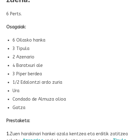
6 Perts.
Osagaiak:
6 Oilasko hanka
3 Tipula
2 Azenario
4 Baratxuri ale
3 Piper berdea
1/2 Edalontzi ardo zuria
Ura
Condado de Almuza olioa
Gatza
Prestaketa:
1.
Zuen harakinari hankei azala kentzea eta erditik zatitzea