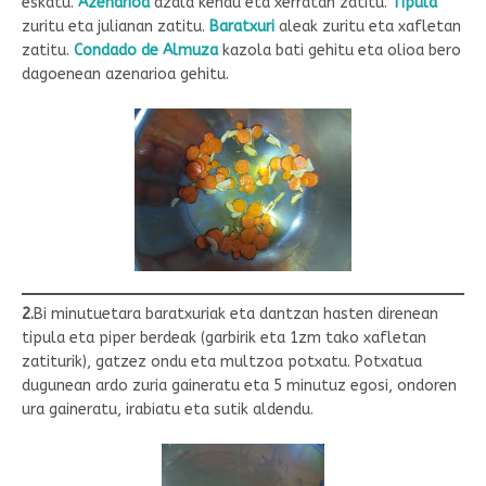
eskatu.
Azenarioa
azala kendu eta xerratan zatitu.
Tipula
zuritu eta julianan zatitu.
Baratxuri
aleak zuritu eta xafletan
zatitu.
Condado de Almuza
kazola bati gehitu eta olioa bero
dagoenean azenarioa gehitu.
2.
Bi minutuetara baratxuriak eta dantzan hasten direnean
tipula eta piper berdeak (garbirik eta 1zm tako xafletan
zatiturik), gatzez ondu eta multzoa potxatu. Potxatua
dugunean ardo zuria gaineratu eta 5 minutuz egosi, ondoren
ura gaineratu, irabiatu eta sutik aldendu.