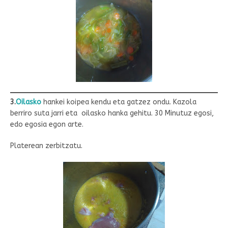
3.
Oilasko
hankei koipea kendu eta gatzez ondu. Kazola
berriro suta jarri eta oilasko hanka gehitu. 30 Minutuz egosi,
edo egosia egon arte.
Platerean zerbitzatu.