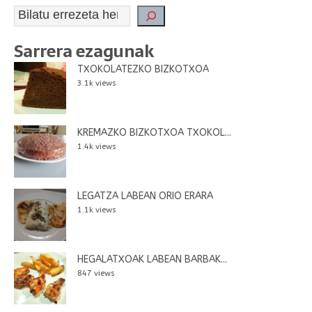
Sarrera ezagunak
TXOKOLATEZKO BIZKOTXOA
3.1k views
KREMAZKO BIZKOTXOA TXOKOL...
1.4k views
LEGATZA LABEAN ORIO ERARA
1.1k views
HEGALATXOAK LABEAN BARBAK...
847 views