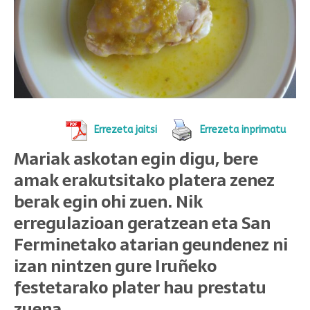
Errezeta jaitsi
Errezeta inprimatu
Mariak askotan egin digu, bere
amak erakutsitako platera zenez
berak egin ohi zuen. Nik
erregulazioan geratzean eta San
Ferminetako atarian geundenez ni
izan nintzen gure Iruñeko
festetarako plater hau prestatu
zuena.