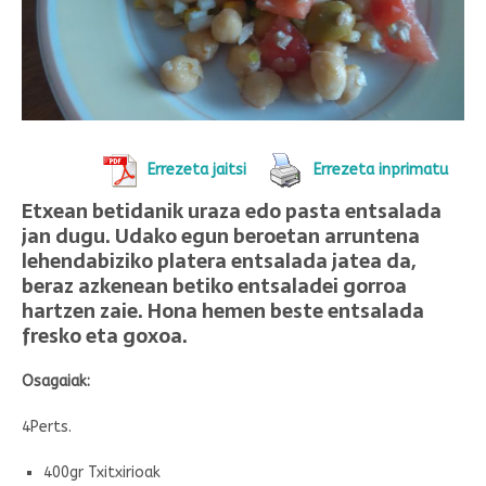
Errezeta jaitsi
Errezeta inprimatu
Etxean betidanik uraza edo pasta entsalada
jan dugu. Udako egun beroetan arruntena
lehendabiziko platera entsalada jatea da,
beraz azkenean betiko entsaladei gorroa
hartzen zaie. Hona hemen beste entsalada
fresko eta goxoa.
Osagaiak:
4Perts.
400gr Txitxirioak