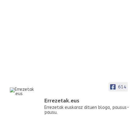
614
Errezetak.eus
Errezetak euskaraz dituen bloga, pausus-
pausu.