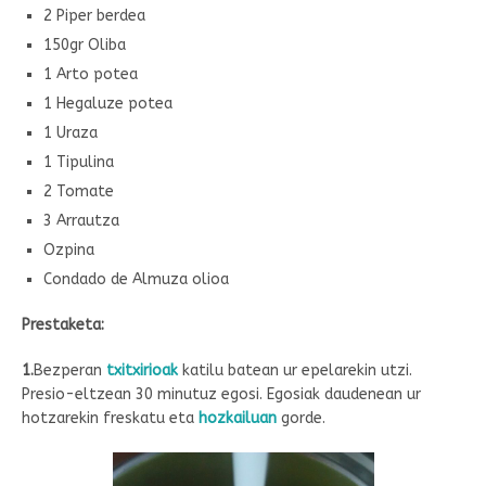
2 Piper berdea
150gr Oliba
1 Arto potea
1 Hegaluze potea
1 Uraza
1 Tipulina
2 Tomate
3 Arrautza
Ozpina
Condado de Almuza olioa
Prestaketa:
1.
Bezperan
txitxirioak
katilu batean ur epelarekin utzi.
Presio-eltzean 30 minutuz egosi. Egosiak daudenean ur
hotzarekin freskatu eta
hozkailuan
gorde.