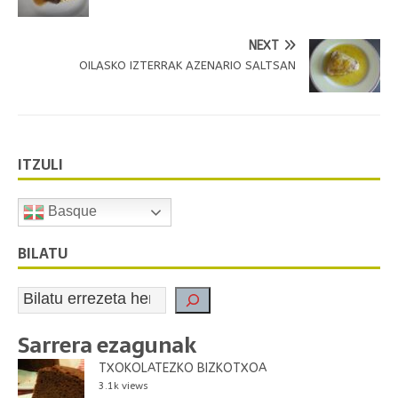
NEXT
OILASKO IZTERRAK AZENARIO SALTSAN
ITZULI
Basque
BILATU
Sarrera ezagunak
TXOKOLATEZKO BIZKOTXOA
3.1k views