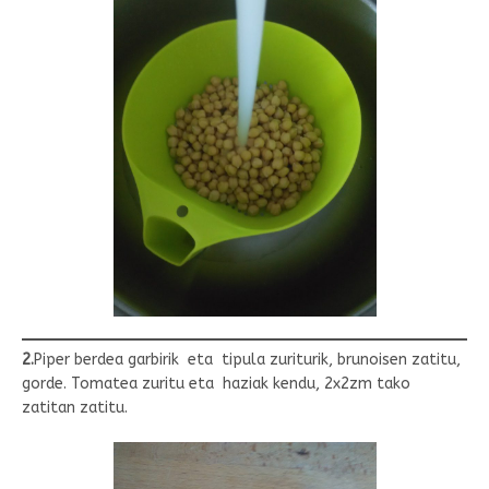
2.
Piper berdea garbirik eta tipula zuriturik, brunoisen zatitu,
gorde. Tomatea zuritu eta haziak kendu, 2x2zm tako
zatitan zatitu.