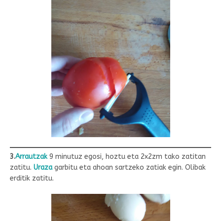
3.
Arrautzak
9 minutuz egosi, hoztu eta 2x2zm tako zatitan
zatitu.
Uraza
garbitu eta ahoan sartzeko zatiak egin. Olibak
erditik zatitu.