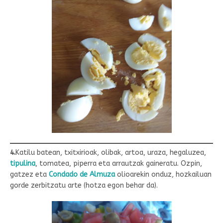
4.
Katilu batean, txitxirioak, olibak, artoa, uraza, hegaluzea,
tipulina
, tomatea, piperra eta arrautzak gaineratu. Ozpin,
gatzez eta
Condado de Almuza
olioarekin onduz, hozkailuan
gorde zerbitzatu arte (hotza egon behar da).