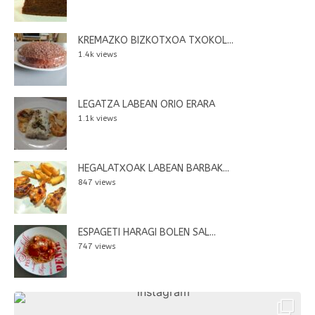
KREMAZKO BIZKOTXOA TXOKOL...
1.4k views
LEGATZA LABEAN ORIO ERARA
1.1k views
HEGALATXOAK LABEAN BARBAK...
847 views
ESPAGETI HARAGI BOLEN SAL...
747 views