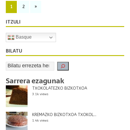
1
2
»
ITZULI
Basque
BILATU
Sarrera ezagunak
TXOKOLATEZKO BIZKOTXOA
3.1k views
KREMAZKO BIZKOTXOA TXOKOL...
1.4k views