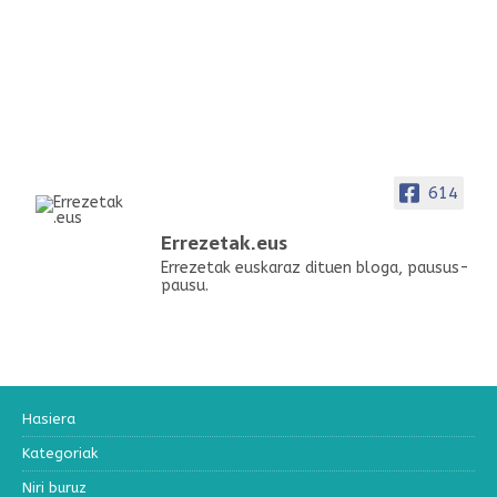
614
Errezetak.eus
Errezetak euskaraz dituen bloga, pausus-
pausu.
Hasiera
Kategoriak
Niri buruz