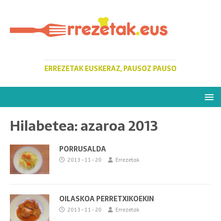
ERREZETAK EUSKERAZ, PAUSOZ PAUSO
Hilabetea:
azaroa 2013
PORRUSALDA
2013-11-20
Errezetak
OILASKOA PERRETXIKOEKIN
2013-11-20
Errezetak