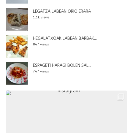
LEGATZA LABEAN ORIO ERARA
1.1k views
HEGALATXOAK LABEAN BARBAK...
847 views
ESPAGETI HARAGI BOLEN SAL...
747 views