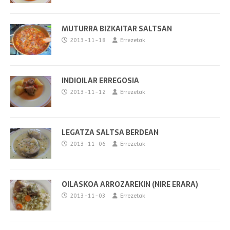
MUTURRA BIZKAITAR SALTSAN
2013-11-18
Errezetak
INDIOILAR ERREGOSIA
2013-11-12
Errezetak
LEGATZA SALTSA BERDEAN
2013-11-06
Errezetak
OILASKOA ARROZAREKIN (NIRE ERARA)
2013-11-03
Errezetak