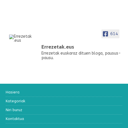
614
Errezetak.eus
Errezetak euskaraz dituen bloga, pausus-
pausu.
Hasiera
Kategoriak
Niri buruz
Kontaktua