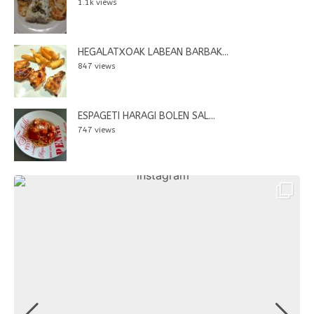
1.1k views
HEGALATXOAK LABEAN BARBAK...
847 views
ESPAGETI HARAGI BOLEN SAL...
747 views