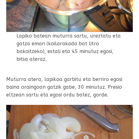
Lapiko batean muturra sartu, ureztatu eta
gatza eman (koilarakada bat litro
bakoitzeko), estali eta 45 minutuz egosi,
bitsa ateraz.
Muturra atera, lapikoa garbitu eta berriro egosi
baina oraingoan gatzik gabe, 30 minutuz. Presio
eltzean sartu eta egosi ordu batez, gorde.