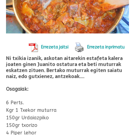
Errezeta jaitsi
Errezeta inprimatu
Ni txikia izanik, askotan aitarekin estafeta kalera
joaten ginen Juanito ostatura eta beti muturrak
eskatzen zituen. Bertako muturrak egiten saiatu
naiz, edo gutxienez, antzekoak….
Osagaiak:
6 Perts.
Kgr 1 Txekor muturra
150gr Urdaiazpiko
150gr txorizo
4 Piper lehor