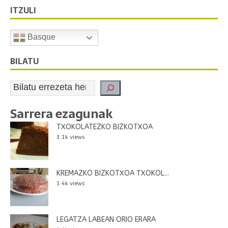
ITZULI
Basque
BILATU
Sarrera ezagunak
TXOKOLATEZKO BIZKOTXOA
3.1k views
KREMAZKO BIZKOTXOA TXOKOL...
1.4k views
LEGATZA LABEAN ORIO ERARA