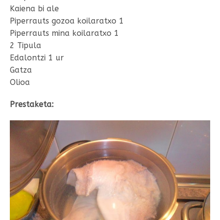
Kaiena bi ale
Piperrauts gozoa koilaratxo 1
Piperrauts mina koilaratxo 1
2 Tipula
Edalontzi 1 ur
Gatza
Olioa
Prestaketa: