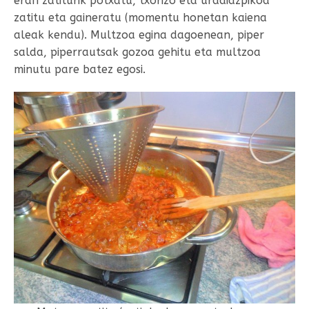
eran zatiturik potxatu, txorizo eta urdaiazpikoa
zatitu eta gaineratu (momentu honetan kaiena
aleak kendu). Multzoa egina dagoenean, piper
salda, piperrautsak gozoa gehitu eta multzoa
minutu pare batez egosi.