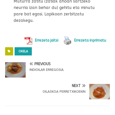
Muturra zatitu (zatiak ahoan sartzeko
neurria izan behar du) gehitu eta minutu
pare bat egosi. Lapikoan zerbitzatu
dezakegu.
Errezeta jaitsi
Errezeta inprimatu
OKELA
PREVIOUS
INDIOILAR ERREGOSIA
NEXT
OILASKOA PERRETXIKOEKIN