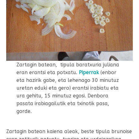
Zartagin batean, tipula baratxuria juliana
eran erantsi eta potxatu.
Piperrak
(enbor
eta hazirik gabe, eta lehenago 30 minutuz
uretan eduki eta gero) erantsi irabiatu eta
ura gehitu, 15 minutuz egosi. Denbora
pasata irabiagailutik eta txinotik pasa,
gorde.
Zartagin batean kaiena aleak, beste tipula brunoise