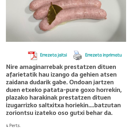
Errezeta jaitsi
Errezeta inprimatu
Nire amaginarrebak prestatzen dituen
afarietatik hau izango da gehien atsen
zaidana dudarik gabe. Ondoan jartzen
duen etxeko patata-pure goxo horrekin,
plazako harakinak prestatzen dituen
izugarrizko saltxitxa horiekin….batzutan
zoriontsu izateko oso gutxi behar da.
4 Perts.