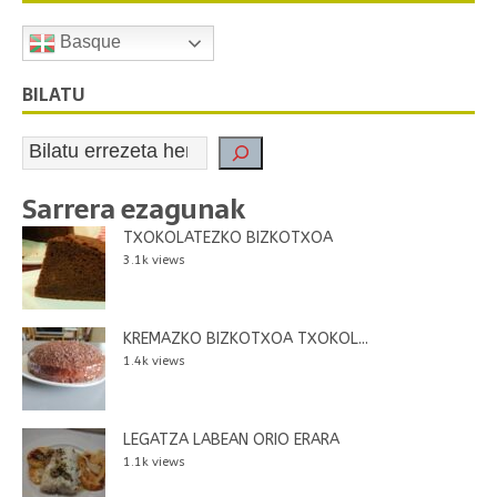
Basque
BILATU
Sarrera ezagunak
TXOKOLATEZKO BIZKOTXOA
3.1k views
KREMAZKO BIZKOTXOA TXOKOL...
1.4k views
LEGATZA LABEAN ORIO ERARA
1.1k views