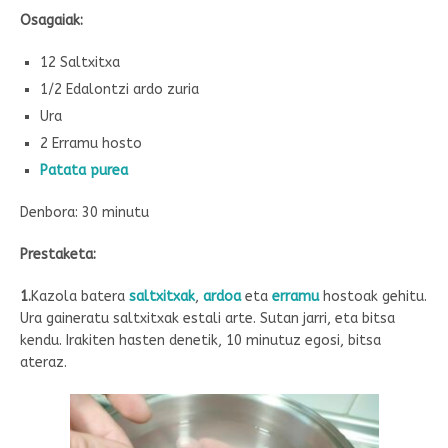
Osagaiak:
12 Saltxitxa
1/2 Edalontzi ardo zuria
Ura
2 Erramu hosto
Patata purea
Denbora: 30 minutu
Prestaketa:
1.
Kazola batera
saltxitxak
,
ardoa
eta
erramu
hostoak gehitu.
Ura gaineratu saltxitxak estali arte. Sutan jarri, eta bitsa
kendu. Irakiten hasten denetik, 10 minutuz egosi, bitsa
ateraz.