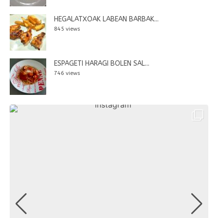
HEGALATXOAK LABEAN BARBAK...
845 views
ESPAGETI HARAGI BOLEN SAL...
746 views