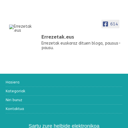
614
Errezetak.eus
Errezetak euskaraz dituen bloga, pausus-
pausu.
Hasiera
Kategoriak
Niri buruz
Kontaktua
Sartu zure helbide elektronikoa