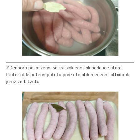
2.
Denbora pasatzean, saltxitxak egosiak badaude atera.
Plater alde batean patata pure eta aldamenean saltxitxak
jarriz zerbitzatu.