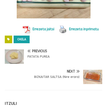
Errezeta jaitsi
Errezeta inprimatu
OKELA
PREVIOUS
PATATA PUREA
NEXT
BIZKAITAR SALTSA (Nire erara)
ITZULI