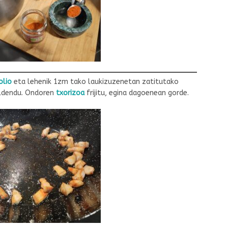
olio
eta lehenik 1zm tako laukizuzenetan zatitutako
a aldendu. Ondoren
txorizoa
frijitu, egina dagoenean gorde.