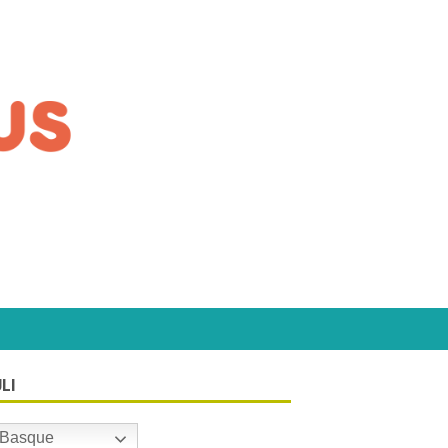
LI
Basque