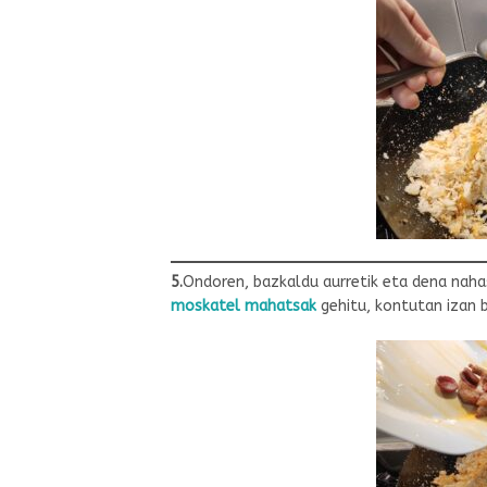
5.
Ondoren, bazkaldu aurretik eta dena nah
moskatel mahatsak
gehitu, kontutan izan 