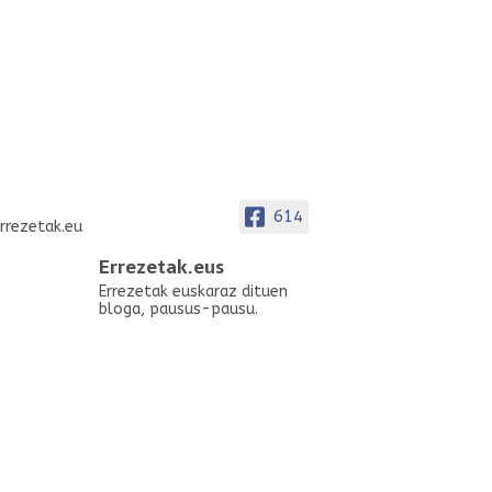
614
Errezetak.eus
Errezetak euskaraz dituen
bloga, pausus-pausu.