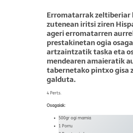
Erromatarrak zeltiberiar 
zutenean iritsi ziren Hisp
ageri erromatarren aurre
prestakinetan ogia osagai 
artzaintzatik taska eta o
mendearen amaieratik aur
tabernetako pintxo gisa 
galduta.
4 Perts.
Osagaiak:
500gr ogi mamia
1 Porru