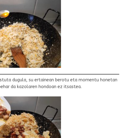
astuta dugula, su ertainean berotu eta momentu honetan
behar da kazolaren hondoan ez itsastea.