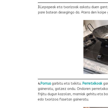
3.
Lepapeak eta txorizoak askatu duen gantz
pare batean desegingo da. Atera den koipe 
4.
Porrua
garbitu eta txikitu.
Perretxikoak
gar
gaineratu, gatzez ondu. Ondoren perretxikoa
frijitu dugun kazolan, mamiak gehitu eta bo
edo txorizoa fasetan gaineratu.