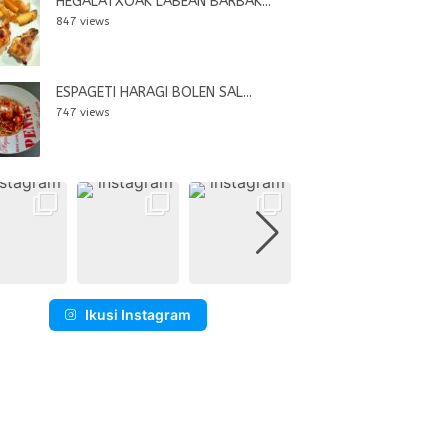
HEGALATXOAK LABEAN BARBAK...
847 views
ESPAGETI HARAGI BOLEN SAL...
747 views
Ikusi Instagram