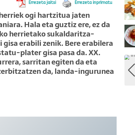
Errezeta jaitsi
Errezeta inprimatu
herriek ogi hartzitua jaten
aniara. Hala eta guztiz ere, ez da
ko herrietako sukaldaritza-
gisa erabili zenik. Bere erabilera
statu-plater gisa pasa da. XX.
rera, sarritan egiten da eta
zerbitzatzen da, landa-ingurunea