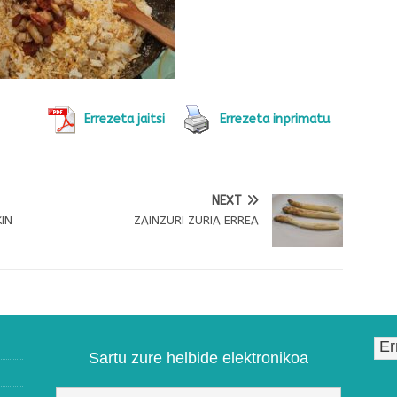
Errezeta jaitsi
Errezeta inprimatu
NEXT
IN
ZAINZURI ZURIA ERREA
Sartu zure helbide elektronikoa