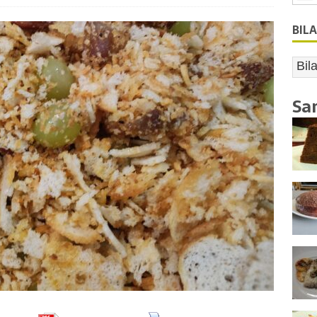
BIL
Sa