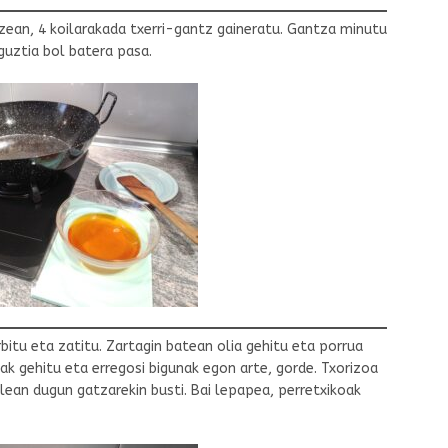
ean, 4 koilarakada txerri-gantz gaineratu. Gantza minutu
guztia bol batera pasa.
bitu eta zatitu. Zartagin batean olia gehitu eta porrua
k gehitu eta erregosi bigunak egon arte, gorde. Txorizoa
lean dugun gatzarekin busti. Bai lepapea, perretxikoak