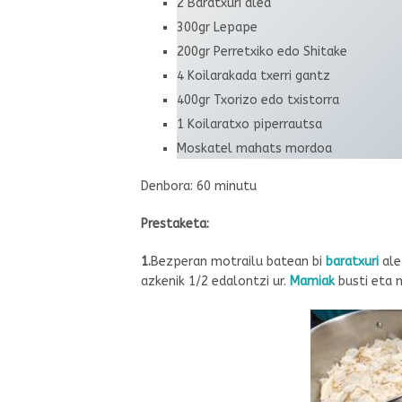
2 Baratxuri alea
300gr Lepape
200gr Perretxiko edo Shitake
4 Koilarakada txerri gantz
400gr Txorizo edo txistorra
1 Koilaratxo piperrautsa
Moskatel mahats mordoa
Denbora: 60 minutu
Prestaketa:
1.
Bezperan motrailu batean bi
baratxuri
ale
azkenik 1/2 edalontzi ur.
Mamiak
busti eta 