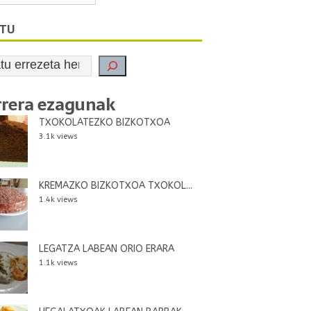
ATU
rrera ezagunak
TXOKOLATEZKO BIZKOTXOA
3.1k views
KREMAZKO BIZKOTXOA TXOKOL...
1.4k views
LEGATZA LABEAN ORIO ERARA
1.1k views