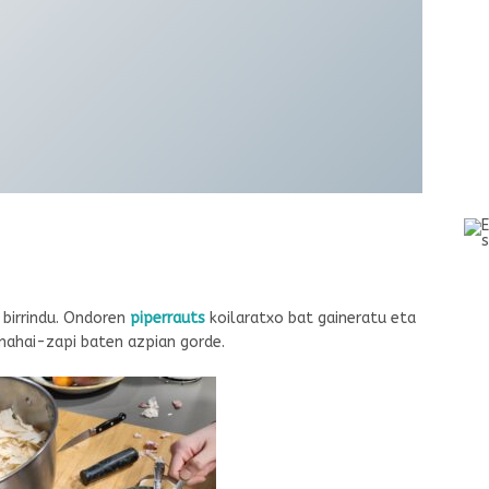
 birrindu. Ondoren
piperrauts
koilaratxo bat gaineratu eta
mahai-zapi baten azpian gorde.