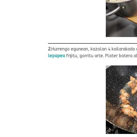
2.
Hurrengo egunean, kazolan 4 koilarakada
lepapea
frijitu, gorritu arte. Plater bater