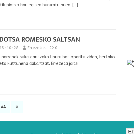
tik pintxo hau egitea bururatu nuen.
[…]
LDOTSA ROMESKO SALTSAN
13-10-28
Errezetak
0
narrebak sukaldaritzako liburu bat oparitu zidan, bertako
eta kuttunena dakartzat. Errezeta jaitsi
44
»