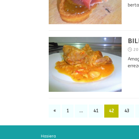
berta
BI
20
Amagi
errez
«
1
…
41
42
43
Hasiera