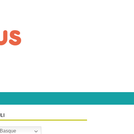
LI
Basque