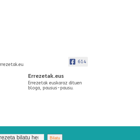
614
Errezetak.eus
Errezetak euskaraz dituen
bloga, pausus-pausu.
Bilatu