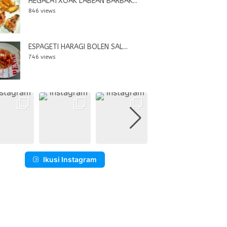
HEGALATXOAK LABEAN BARBAK...
846 views
ESPAGETI HARAGI BOLEN SAL...
746 views
Ikusi Instagram