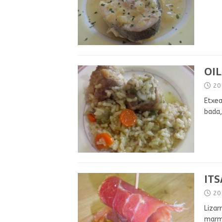
OIL
20
Etxea
bada,
ITS
20
Lizar
marme