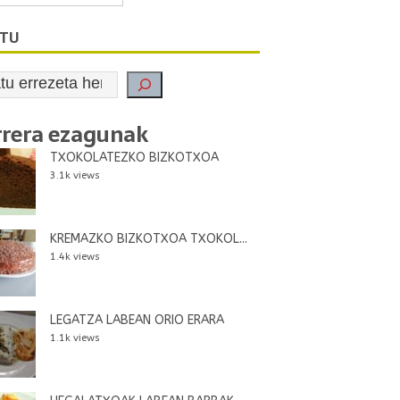
ATU
rrera ezagunak
TXOKOLATEZKO BIZKOTXOA
3.1k views
KREMAZKO BIZKOTXOA TXOKOL...
1.4k views
LEGATZA LABEAN ORIO ERARA
1.1k views