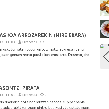
ASKOA ARROZAREKIN (NIRE ERARA)
13-11-03
Errezetak
0
n askotan jaten dugun arroza mota, egia esan behar
 jaten genuen mota paella bat erosi arte. Errezeta jaitsi
ASONTZI PIRATA
13-11-01
Errezetak
0
ran amarekin pote bat hartzen nengoela, piper berde
lada erabiltzen zuen pintxo bat ikusi eta eskatu nuen,