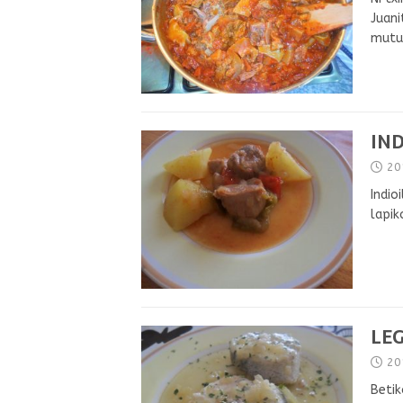
Juani
mutur
IND
20
Indio
lapik
LE
20
Betik