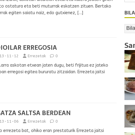
to ostatura eta beti muturrak eskatzen zituen. Bertako
BIL
rak egiten saiatu naiz, edo gutxienez,
[…]
Sa
IOILAR ERREGOSIA
13-11-12
Errezetak
0
ilarra askotan etxean jaten dugu, beti frijitua ez jateko
oan erregosi egitea bururatu zitzaidan. Errezeta jaitsi
GATZA SALTSA BERDEAN
13-11-06
Errezetak
0
o errezeta bat, ohiko eran prestaturik Errezeta jaitsi