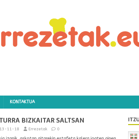
KONTAKTUA
TURRA BIZKAITAR SALTSAN
ITZU
13-11-18
Errezetak
0
ikia izanik, askotan aitarekin estafeta kalera joaten ginen