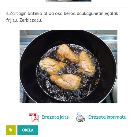
4.
Zartagin bateko olioa oso beroa daukagunean egalak
frijitu. Zerbitzatu.
Errezeta jaitsi
Errezeta inprimatu
OKELA