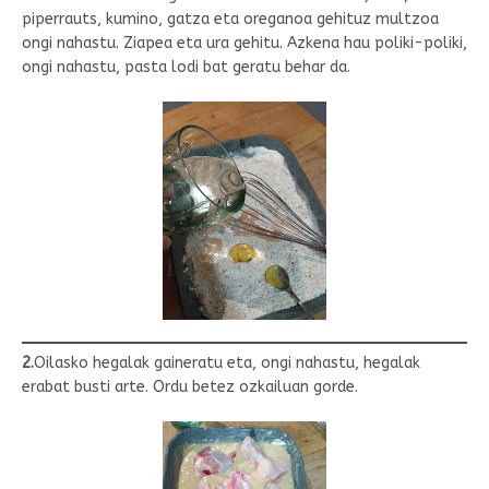
piperrauts, kumino, gatza eta oreganoa gehituz multzoa
ongi nahastu. Ziapea eta ura gehitu. Azkena hau poliki-poliki,
ongi nahastu, pasta lodi bat geratu behar da.
2.
Oilasko hegalak gaineratu eta, ongi nahastu, hegalak
erabat busti arte. Ordu betez ozkailuan gorde.