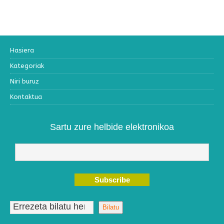
Hasiera
Kategoriak
Niri buruz
Kontaktua
Sartu zure helbide elektronikoa
Bilatu