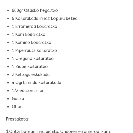
600gr Oilasko hegaltxo
6 Koilarakada irinaz kopuru betea
1 Erromeroa koilaratxo
1 Kurri koilaratxo
1 Kumino koilaratxo
1 Piperrauts koilaratxo
1 Oregano koilaratxo
1 Ziape koilaratxo
2 Kellogs eskukada
4 Ogi birrindu koilarakada
1/2 edalontzi ur
Gatza
Olioa
Prestaketa:
1.
Ontzi batean irina gehitu. Ondoren erromeroa, kurri,