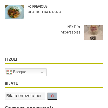
PREVIOUS
OILASKO TIKA MASALA
NEXT
VICHYSSOISE
ITZULI
Basque
BILATU