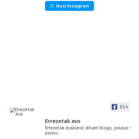
Ikusi Instagram
614
Errezetak.eus
Errezetak euskaraz dituen bloga, pausus-
pausu.