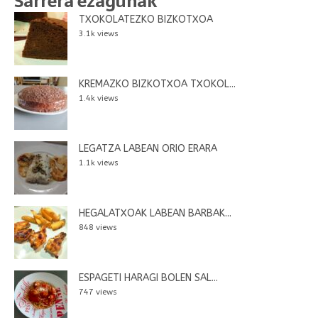
Sarrera ezagunak
TXOKOLATEZKO BIZKOTXOA
3.1k views
KREMAZKO BIZKOTXOA TXOKOL...
1.4k views
LEGATZA LABEAN ORIO ERARA
1.1k views
HEGALATXOAK LABEAN BARBAK...
848 views
ESPAGETI HARAGI BOLEN SAL...
747 views