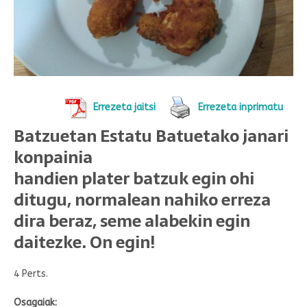
Errezeta jaitsi
Errezeta inprimatu
Batzuetan Estatu Batuetako janari
konpainia
handien plater batzuk egin ohi
ditugu, normalean nahiko erreza
dira beraz, seme alabekin egin
daitezke. On egin!
4 Perts.
Osagaiak: