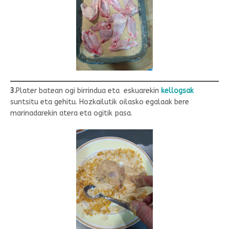
3.
Plater batean ogi birrindua eta eskuarekin
kellogsak
suntsitu eta gehitu. Hozkailutik oilasko egalaak bere
marinadarekin atera eta ogitik pasa.